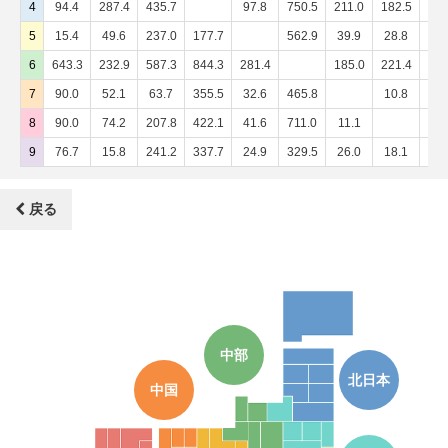
4
94.4
287.4
435.7
97.8
750.5
211.0
182.5
195
5
15.4
49.6
237.0
177.7
562.9
39.9
28.8
28
6
643.3
232.9
587.3
844.3
281.4
185.0
221.4
68
7
90.0
52.1
63.7
355.5
32.6
465.8
10.8
23
8
90.0
74.2
207.8
422.1
41.6
711.0
11.1
30
9
76.7
15.8
241.2
337.7
24.9
329.5
26.0
18.1
戻る
中部
北日本
中国