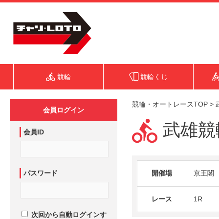
競輪
競輪くじ
競輪・オートレースTOP
>
会員ログイン
武雄競輪
会員ID
パスワード
開催場
京王閣
レース
1R
次回から自動ログインす