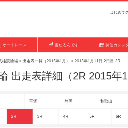
はじめて
オートレース
当たるんです
開催カレン
武雄競輪場
>
出走表一覧（2015年1月）
>
2015年1月11日 2日目 2R
 出走表詳細（2R 2015年1
平塚
静岡
和歌山
2R
3R
4R
5R
6R