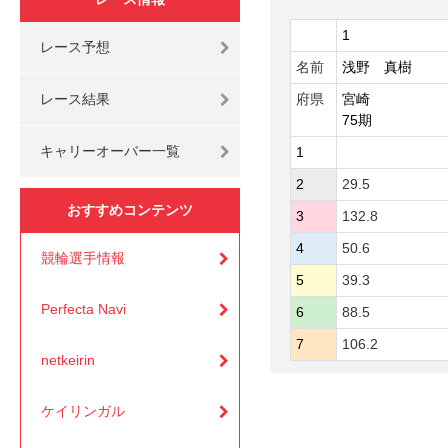
1
レース予想
名前
浅野 真樹
レース結果
府県
宮崎
75期
キャリーオーバー一覧
1
2
29.5
おすすめコンテンツ
3
132.8
4
50.6
競輪選手情報
5
39.3
Perfecta Navi
6
88.5
7
106.2
netkeirin
ケイリンガル