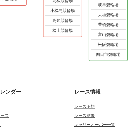
高松競輪場
岐阜競輪場
小松島競輪場
大垣競輪場
高知競輪場
豊橋競輪場
松山競輪場
富山競輪場
松阪競輪場
四日市競輪場
カレンダー
レース情報
レース予想
レース
レース結果
じ
キャリーオーバー一覧