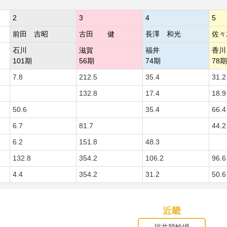
2
3
4
5
前田 吉昭
古田 健
長澤 和光
佐
石川
滋賀
福井
香
101期
56期
74期
78期
7.8
212.5
35.4
31.2
132.8
17.4
18.9
50.6
35.4
66.4
6.7
81.7
44.2
6.2
151.8
48.3
132.8
354.2
106.2
96.6
4.4
354.2
31.2
50.6
近畿
福井競輪場