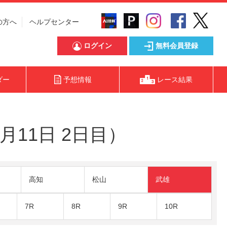
の方へ
ヘルプセンター
ログイン
無料会員登録
ダー
予想情報
レース結果
月11日 2日目）
高知
松山
武雄
7R
8R
9R
10R