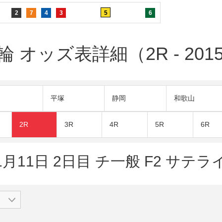
2
7
4
3
5
6
 オッズ表詳細（2R - 201
平塚
静岡
和歌山
2R
3R
4R
5R
6R
年1月11日 2日目 チ一般 F2 サテ