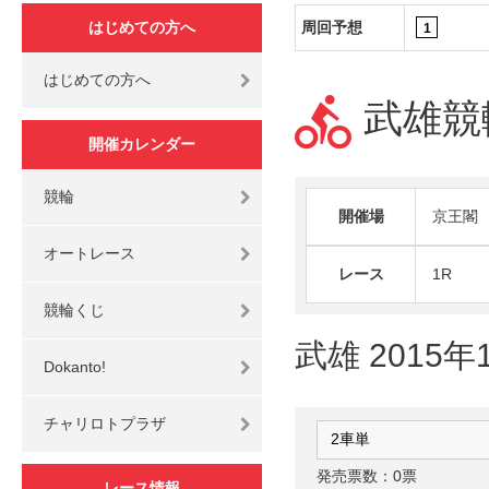
はじめての方へ
周回予想
1
はじめての方へ
武雄競輪
開催カレンダー
競輪
開催場
京王閣
オートレース
レース
1R
競輪くじ
武雄 2015
Dokanto!
チャリロトプラザ
発売票数：0票
レース情報