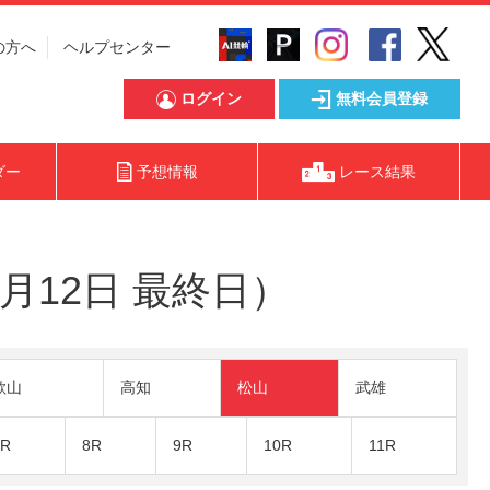
の方へ
ヘルプセンター
ログイン
無料会員登録
ダー
予想情報
レース結果
1月12日 最終日）
歌山
高知
松山
武雄
7R
8R
9R
10R
11R