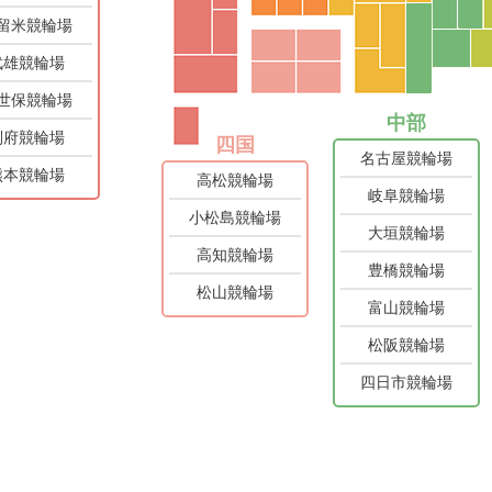
留米競輪場
武雄競輪場
世保競輪場
中部
別府競輪場
四国
名古屋競輪場
熊本競輪場
高松競輪場
岐阜競輪場
小松島競輪場
大垣競輪場
高知競輪場
豊橋競輪場
松山競輪場
富山競輪場
松阪競輪場
四日市競輪場