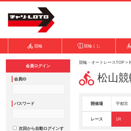
競輪
競輪くじ
競輪・オートレースTOP
>
会員ログイン
松山競輪
会員ID
パスワード
開催場
宇都宮
レース
1R
次回から自動ログインす