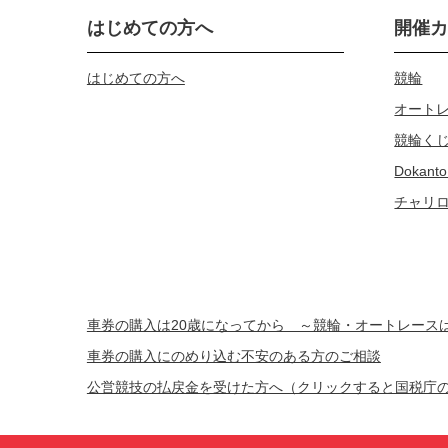
はじめての方へ
開催
はじめての方へ
競輪
オート
競輪く
Dokanto
チャリ
車券の購入は20歳になってから ～競輪・オートレー
車券の購入にのめり込む不安のある方のご相談
公営競技の払戻金を受けた方へ（クリックすると国税庁