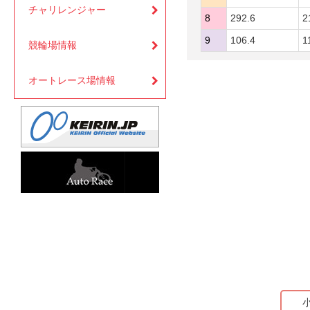
チャリレンジャー
8
292.6
2
9
106.4
1
競輪場情報
オートレース場情報