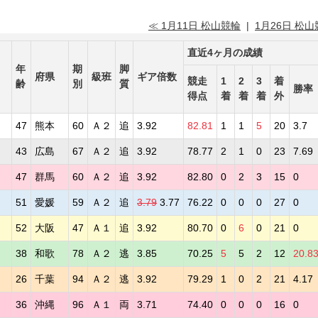
≪ 1月11日 松山競輪
|
1月26日 松山
直近4ヶ月の成績
年
期
脚
府県
級班
ギア倍数
競走
1
2
3
着
齢
別
質
勝率
得点
着
着
着
外
仁
47
熊本
60
Ａ２
追
3.92
82.81
1
1
5
20
3.7
昭
43
広島
67
Ａ２
追
3.92
78.77
2
1
0
23
7.69
一
47
群馬
60
Ａ２
追
3.92
82.80
0
2
3
15
0
績
51
愛媛
59
Ａ２
追
3.79
3.77
76.22
0
0
0
27
0
二
52
大阪
47
Ａ１
追
3.92
80.70
0
6
0
21
0
晋
38
和歌
78
Ａ２
逃
3.85
70.25
5
5
2
12
20.8
也
26
千葉
94
Ａ２
逃
3.92
79.29
1
0
2
21
4.17
太
36
沖縄
96
Ａ１
両
3.71
74.40
0
0
0
16
0