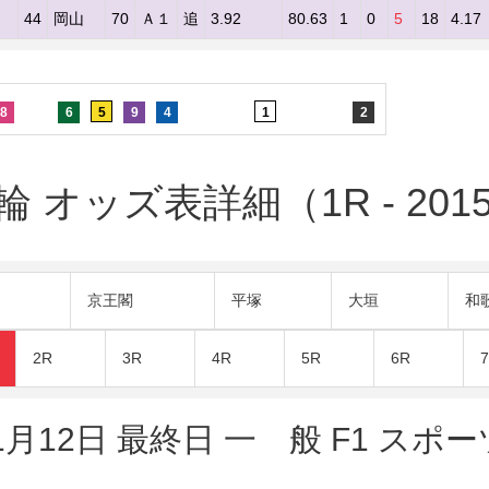
雄
44
岡山
70
Ａ１
追
3.92
80.63
1
0
5
18
4.17
8
6
5
9
4
1
2
 オッズ表詳細（1R - 201
京王閣
平塚
大垣
和
2R
3R
4R
5R
6R
年1月12日 最終日 一 般 F1 ス