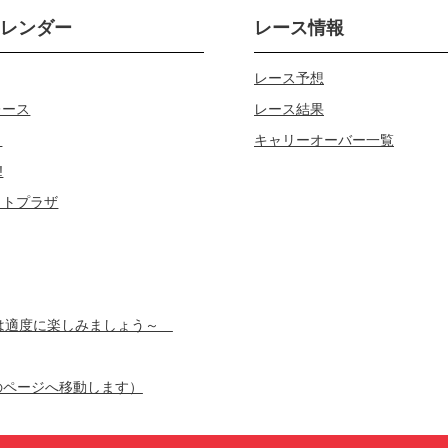
カレンダー
レース情報
レース予想
レース
レース結果
じ
キャリーオーバー一覧
!
ロトプラザ
スは適度に楽しみましょう～
のページへ移動します）