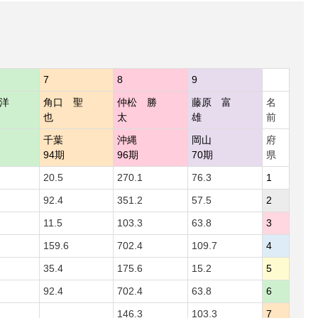
7
8
9
洋
角口 聖
仲松 勝
藤原 富
名
也
太
雄
前
千葉
沖縄
岡山
府
94期
96期
70期
県
20.5
270.1
76.3
1
92.4
351.2
57.5
2
11.5
103.3
63.8
3
159.6
702.4
109.7
4
35.4
175.6
15.2
5
92.4
702.4
63.8
6
146.3
103.3
7