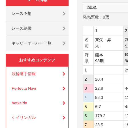
レース予想
発売票数：0票
レース結果
1
2
名
東矢 昇
キャリーオーバー一覧
前
太
府
熊本
おすすめコンテンツ
県
98期
9
1
2
競輪選手情報
2
20.4
Perfecta Navi
3
22.9
4
4
58.3
1
netkeirin
5
6.7
4
6
179.2
1
ケイリンガル
7
23.5
1