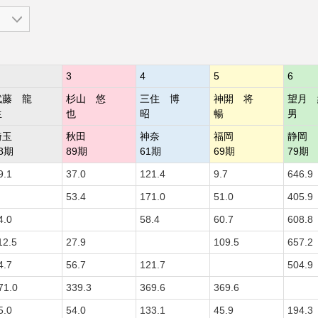
3
4
5
6
武藤 龍
杉山 悠
三住 博
神開 将
望月 
生
也
昭
暢
男
埼玉
秋田
神奈
福岡
静岡
8期
89期
61期
69期
79期
9.1
37.0
121.4
9.7
646.9
53.4
171.0
51.0
405.9
4.0
58.4
60.7
608.8
12.5
27.9
109.5
657.2
4.7
56.7
121.7
504.9
71.0
339.3
369.6
369.6
5.0
54.0
133.1
45.9
194.3