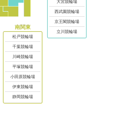
大宮競輪場
西武園競輪場
京王閣競輪場
南関東
立川競輪場
松戸競輪場
千葉競輪場
川崎競輪場
平塚競輪場
小田原競輪場
伊東競輪場
静岡競輪場