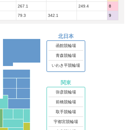
267.1
249.4
8
79.3
342.1
9
北日本
函館競輪場
青森競輪場
いわき平競輪場
関東
弥彦競輪場
前橋競輪場
取手競輪場
宇都宮競輪場