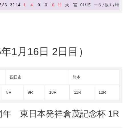
抜１
特６
一６
7.86
32.14
1
4
0
0
6
11
大 宮
01/15
5年1月16日 2日目）
四日市
熊本
8R
9R
10R
11R
12R
６６周年 東日本発祥倉茂記念杯 1R