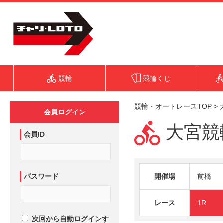
競輪
競輪くじ
競輪・オートレースTOP
>
会員ログイン
大宮競輪
会員ID
パスワード
開催場
前橋
レース
1R
次回から自動ログインす