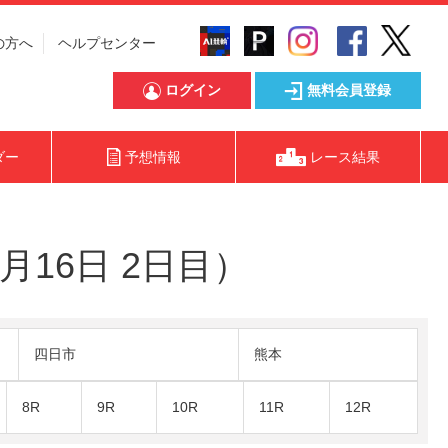
の方へ
ヘルプセンター
ログイン
無料会員登録
ダー
予想情報
レース結果
月16日 2日目）
四日市
熊本
8R
9R
10R
11R
12R