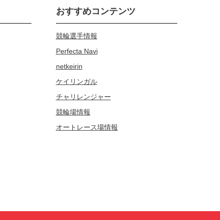
おすすめコンテンツ
競輪選手情報
Perfecta Navi
netkeirin
ケイリンガル
チャリレンジャー
競輪場情報
オートレース場情報