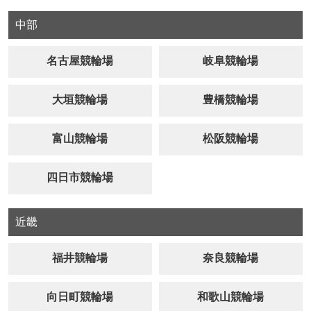
中部
名古屋競輪場
岐阜競輪場
大垣競輪場
豊橋競輪場
富山競輪場
松阪競輪場
四日市競輪場
近畿
福井競輪場
奈良競輪場
向日町競輪場
和歌山競輪場