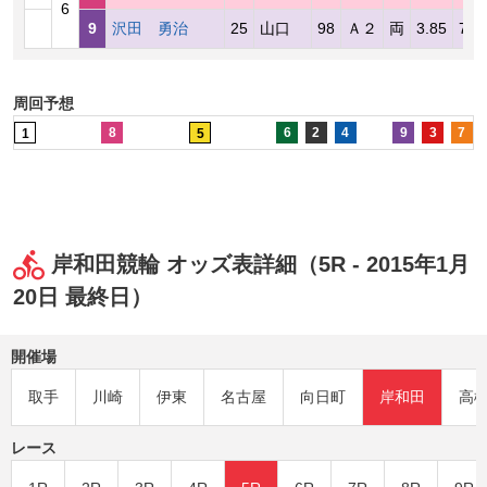
6
9
沢田 勇治
25
山口
98
Ａ２
両
3.85
79.
周回予想
8
6
2
4
9
3
7
1
5
岸和田競輪 オッズ表詳細（5R - 2015年1月
20日 最終日）
開催場
取手
川崎
伊東
名古屋
向日町
岸和田
高
レース