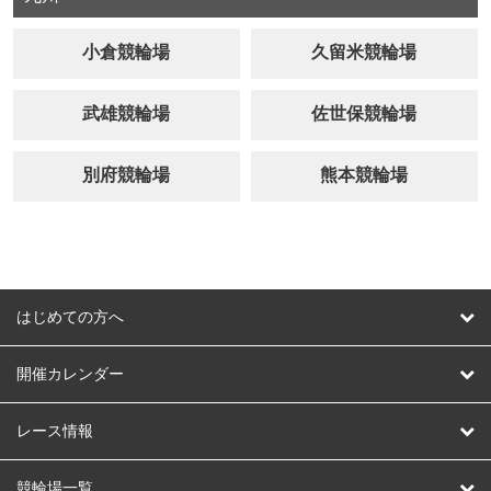
小倉競輪場
久留米競輪場
武雄競輪場
佐世保競輪場
別府競輪場
熊本競輪場
はじめての方へ
はじめての方へ
開催カレンダー
競輪
レース情報
オートレース
レース予想
競輪場一覧