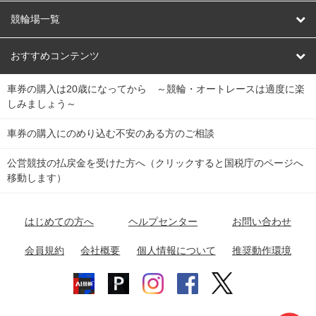
オートレース
レース予想
競輪場一覧
競輪くじ
レース結果
北日本
函館競輪場
青森競輪場
いわき平競輪場
おすすめコンテンツ
車券の購入は20歳になってから ～競輪・オートレースは適度に楽
Dokanto!
キャリーオーバー一覧
関
競輪選手情報
弥彦競輪場
前橋競輪場
取手競輪場
宇都宮競輪場
しみましょう～
東
大宮競輪場
西武園競輪場
京王閣競輪場
立川競輪場
チャリロトプラザ
Perfecta Navi
車券の購入にのめり込む不安のある方のご相談
南
松戸競輪場
千葉競輪場
川崎競輪場
平塚競輪場
公営競技の払戻金を受けた方へ（クリックすると国税庁のページへ
netkeirin
関
移動します）
小田原競輪場
伊東競輪場
静岡競輪場
東
ケイリンガル
中
名古屋競輪場
岐阜競輪場
大垣競輪場
豊橋競輪場
はじめての方へ
ヘルプセンター
お問い合わせ
部
チャリレンジャー
富山競輪場
松阪競輪場
四日市競輪場
会員規約
会社概要
個人情報について
推奨動作環境
競輪場情報
近
福井競輪場
奈良競輪場
向日町競輪場
和歌山競輪場
畿
岸和田競輪場
オートレース場情報