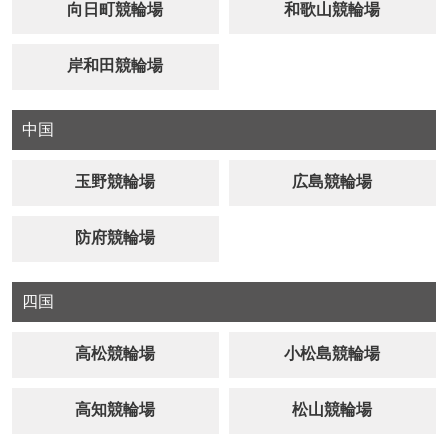
向日町競輪場
和歌山競輪場
岸和田競輪場
中国
玉野競輪場
広島競輪場
防府競輪場
四国
高松競輪場
小松島競輪場
高知競輪場
松山競輪場