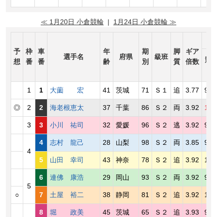
≪ 1月20日 小倉競輪
|
1月24日 小倉競輪 ≫
予
枠
車
年
期
脚
ギア
選手名
府県
級班
競
想
番
番
齢
別
質
倍数
1
1
大薗 宏
41
茨城
71
Ｓ１
追
3.77
99.
◎
2
2
海老根恵太
37
千葉
86
Ｓ２
両
3.92
113
3
3
小川 祐司
32
愛媛
96
Ｓ２
逃
3.92
98.
4
志村 龍己
28
山梨
98
Ｓ２
両
3.85
97.
4
5
山田 幸司
43
神奈
78
Ｓ２
追
3.92
103
6
連佛 康浩
29
岡山
93
Ｓ２
両
3.92
90.
5
○
7
土屋 裕二
38
静岡
81
Ｓ２
追
3.92
106
8
堀 政美
45
茨城
65
Ｓ２
追
3.93
92.