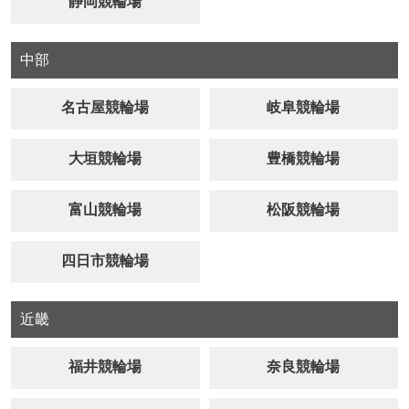
静岡競輪場
中部
名古屋競輪場
岐阜競輪場
大垣競輪場
豊橋競輪場
富山競輪場
松阪競輪場
四日市競輪場
近畿
福井競輪場
奈良競輪場