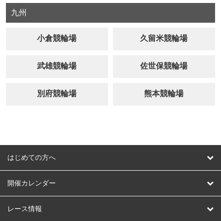
九州
小倉競輪場
久留米競輪場
武雄競輪場
佐世保競輪場
別府競輪場
熊本競輪場
はじめての方へ
はじめての方へ
開催カレンダー
競輪
レース情報