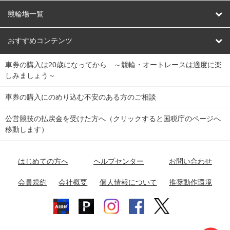
オートレース
レース予想
競輪場一覧
競輪くじ
レース結果
北日本
函館競輪場
青森競輪場
いわき平競輪場
おすすめコンテンツ
車券の購入は20歳になってから ～競輪・オートレースは適度に楽
Dokanto!
キャリーオーバー一覧
関
競輪選手情報
弥彦競輪場
前橋競輪場
取手競輪場
宇都宮競輪場
しみましょう～
東
大宮競輪場
西武園競輪場
京王閣競輪場
立川競輪場
チャリロトプラザ
Perfecta Navi
車券の購入にのめり込む不安のある方のご相談
南
松戸競輪場
千葉競輪場
川崎競輪場
平塚競輪場
公営競技の払戻金を受けた方へ（クリックすると国税庁のページへ
netkeirin
関
移動します）
小田原競輪場
伊東競輪場
静岡競輪場
東
ケイリンガル
中
名古屋競輪場
岐阜競輪場
大垣競輪場
豊橋競輪場
はじめての方へ
ヘルプセンター
お問い合わせ
部
チャリレンジャー
富山競輪場
松阪競輪場
四日市競輪場
会員規約
会社概要
個人情報について
推奨動作環境
競輪場情報
近
福井競輪場
奈良競輪場
向日町競輪場
和歌山競輪場
畿
岸和田競輪場
オートレース場情報