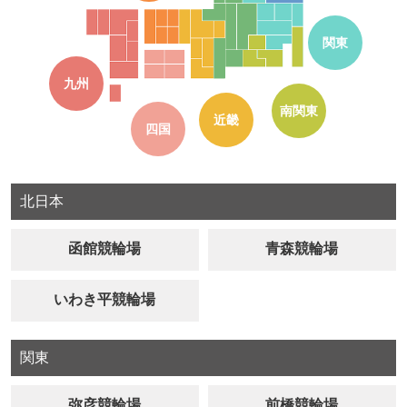
関東
九州
南関東
近畿
四国
北日本
函館競輪場
青森競輪場
いわき平競輪場
関東
弥彦競輪場
前橋競輪場