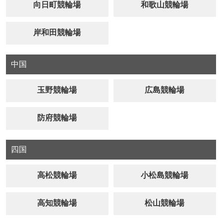
向日町競輪場
和歌山競輪場
岸和田競輪場
中国
玉野競輪場
広島競輪場
防府競輪場
四国
高松競輪場
小松島競輪場
高知競輪場
松山競輪場