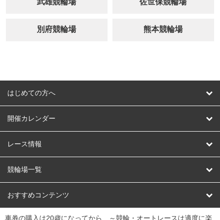
武雄競輪場
佐世保競輪場
別府競輪場
熊本競輪場
はじめての方へ
はじめての方へ
開催カレンダー
競輪
レース情報
オートレース
レース予想
競輪場一覧
競輪くじ
レース結果
北日本
函館競輪場
青森競輪場
いわき平競輪場
おすすめコンテンツ
車券の購入は20歳になってから ～競輪・オートレースは適度に楽