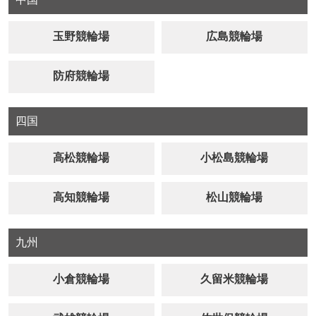
玉野競輪場
広島競輪場
防府競輪場
四国
高松競輪場
小松島競輪場
高知競輪場
松山競輪場
九州
小倉競輪場
久留米競輪場