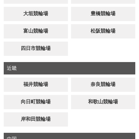
大垣競輪場
豊橋競輪場
富山競輪場
松阪競輪場
四日市競輪場
近畿
福井競輪場
奈良競輪場
向日町競輪場
和歌山競輪場
岸和田競輪場
中国