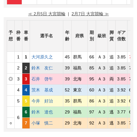
≪ 2月5日 大宮競輪
|
2月7日 大宮競輪 ≫
予
枠
車
年
期
脚
ギア
選手名
府県
級班
競
想
番
番
齢
別
質
倍数
得
1
1
大河原久之
45
群馬
66
Ａ３
追
3.85
76.
2
2
鈴木 友仁
39
福島
85
Ａ３
追
3.85
70.
◎
3
3
石井 啓午
39
北海
95
Ａ３
両
3.85
71.
4
4
茨木 基成
52
東京
60
Ａ３
追
3.92
68.
5
5
今井 好治
35
群馬
86
Ａ３
追
3.92
67.
6
鈴木 達也
29
福島
97
Ａ３
逃
3.77
67.
6
○
7
小塚 慎二
29
北海
92
Ａ３
逃
3.85
76.