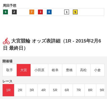
周回予想
6
2
7
3
4
1
5
大宮競輪 オッズ表詳細（1R - 2015年2月6
日 最終日）
開催場
取手
大宮
小田原
岐阜
豊橋
高松
小倉
レース
1R
2R
3R
4R
5R
6R
7R
8R
9R