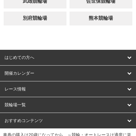
武雄競輪場
佐世保競輪場
別府競輪場
熊本競輪場
はじめての方へ
はじめての方へ
開催カレンダー
競輪
レース情報
オートレース
レース予想
競輪場一覧
競輪くじ
レース結果
北日本
函館競輪場
青森競輪場
いわき平競輪場
おすすめコンテンツ
車券の購入は20歳になってから ～競輪・オートレースは適度に楽