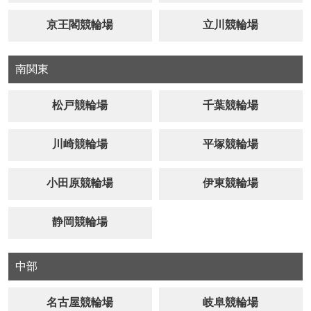
京王閣競輪場
立川競輪場
南関東
松戸競輪場
千葉競輪場
川崎競輪場
平塚競輪場
小田原競輪場
伊東競輪場
静岡競輪場
中部
名古屋競輪場
岐阜競輪場