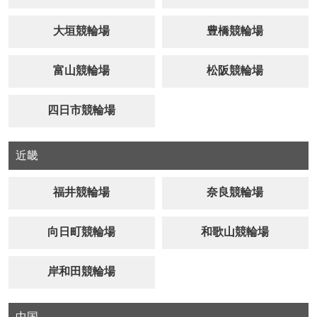
大垣競輪場
豊橋競輪場
富山競輪場
松阪競輪場
四日市競輪場
近畿
福井競輪場
奈良競輪場
向日町競輪場
和歌山競輪場
岸和田競輪場
中国