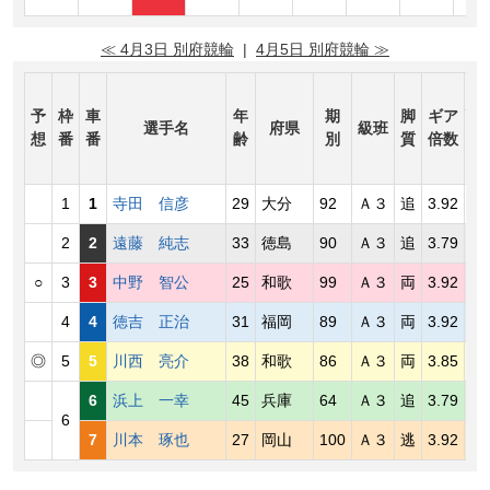
≪ 4月3日 別府競輪
|
4月5日 別府競輪 ≫
予
枠
車
年
期
脚
ギア
選手名
府県
級班
競
想
番
番
齢
別
質
倍数
得
1
1
寺田 信彦
29
大分
92
Ａ３
追
3.92
67
2
2
遠藤 純志
33
徳島
90
Ａ３
追
3.79
71
○
3
3
中野 智公
25
和歌
99
Ａ３
両
3.92
76
4
4
徳吉 正治
31
福岡
89
Ａ３
両
3.92
75
◎
5
5
川西 亮介
38
和歌
86
Ａ３
両
3.85
74
6
浜上 一幸
45
兵庫
64
Ａ３
追
3.79
67
6
7
川本 琢也
27
岡山
100
Ａ３
逃
3.92
72