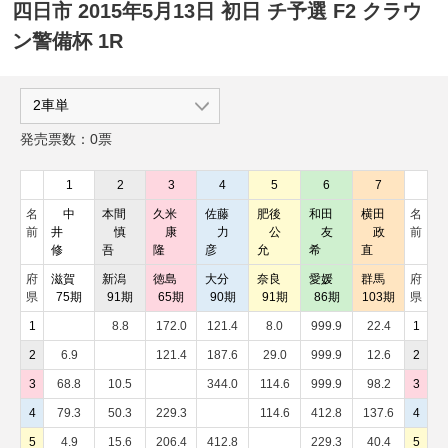
四日市 2015年5月13日 初日 チ予選 F2 クラウ
ン警備杯 1R
発売票数：0票
1
2
3
4
5
6
7
名
中
本間
久米
佐藤
肥後
和田
横田
名
前
井
慎
康
力
公
友
政
前
修
吾
隆
彦
允
希
直
府
滋賀
新潟
徳島
大分
奈良
愛媛
群馬
府
県
75期
91期
65期
90期
91期
86期
103期
県
1
8.8
172.0
121.4
8.0
999.9
22.4
1
2
6.9
121.4
187.6
29.0
999.9
12.6
2
3
68.8
10.5
344.0
114.6
999.9
98.2
3
4
79.3
50.3
229.3
114.6
412.8
137.6
4
5
4.9
15.6
206.4
412.8
229.3
40.4
5