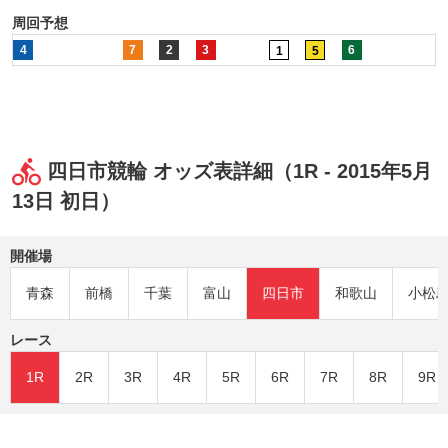
周回予想
4
7
2
3
6
1
5
四日市競輪 オッズ表詳細（1R - 2015年5月
13日 初日）
開催場
青森
前橋
千葉
富山
四日市
和歌山
小松
レース
1R
2R
3R
4R
5R
6R
7R
8R
9R