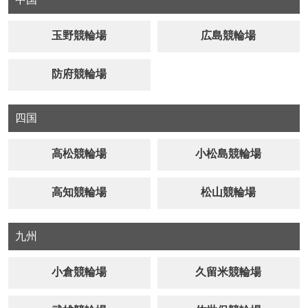
玉野競輪場
広島競輪場
防府競輪場
四国
高松競輪場
小松島競輪場
高知競輪場
松山競輪場
九州
小倉競輪場
久留米競輪場