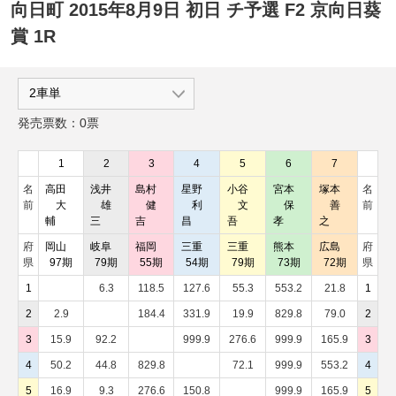
向日町 2015年8月9日 初日 チ予選 F2 京向日葵
賞 1R
発売票数：0票
1
2
3
4
5
6
7
名
高田
浅井
島村
星野
小谷
宮本
塚本
名
前
大
雄
健
利
文
保
善
前
輔
三
吉
昌
吾
孝
之
府
岡山
岐阜
福岡
三重
三重
熊本
広島
府
県
97期
79期
55期
54期
79期
73期
72期
県
1
6.3
118.5
127.6
55.3
553.2
21.8
1
2
2.9
184.4
331.9
19.9
829.8
79.0
2
3
15.9
92.2
999.9
276.6
999.9
165.9
3
4
50.2
44.8
829.8
72.1
999.9
553.2
4
5
16.9
9.3
276.6
150.8
999.9
165.9
5