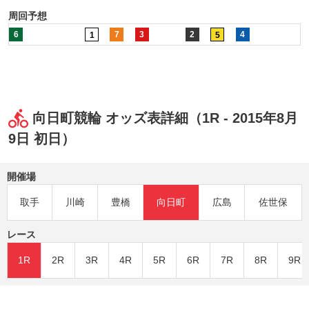
周回予想
6
7
3
2
4
1
5
向日町競輪 オッズ表詳細（1R - 2015年8月
9日 初日）
開催場
取手
川崎
豊橋
向日町
広島
佐世保
レース
1R
2R
3R
4R
5R
6R
7R
8R
9R