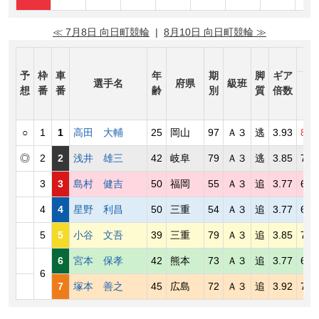
≪ 7月8日 向日町競輪
|
8月10日 向日町競輪 ≫
予
枠
車
年
期
脚
ギア
選手名
府県
級班
競
想
番
番
齢
別
質
倍数
得
○
1
1
高田 大輔
25
岡山
97
Ａ３
逃
3.93
83.
◎
2
2
浅井 雄三
42
岐阜
79
Ａ３
逃
3.85
73.
3
3
島村 健吉
50
福岡
55
Ａ３
追
3.77
66.
4
4
星野 利昌
50
三重
54
Ａ３
追
3.77
68.
5
5
小谷 文吾
39
三重
79
Ａ３
追
3.85
70.
6
宮本 保孝
42
熊本
73
Ａ３
追
3.77
66.
6
7
塚本 善之
45
広島
72
Ａ３
追
3.92
72.