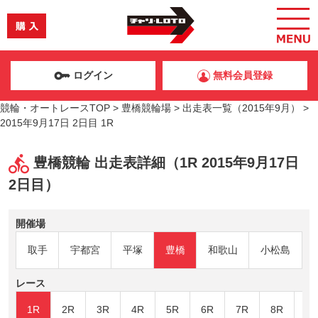
ログイン
無料会員登録
競輪・オートレースTOP
>
豊橋競輪場
>
出走表一覧（2015年9月）
>
2015年9月17日 2日目 1R
豊橋競輪 出走表詳細（1R 2015年9月17日
2日目）
開催場
取手
宇都宮
平塚
豊橋
和歌山
小松島
レース
1R
2R
3R
4R
5R
6R
7R
8R
9R