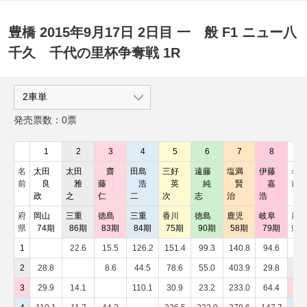
豊橋 2015年9月17日 2日目 一 般 F1 ニュー八
千久 千代の里杯争奪戦 1R
発売票数：0票
1
2
3
4
5
6
7
8
名
太田
太田
齋
田島
三好
遠藤
塩満
伊藤
名
前
良
雅
藤
浩
英
純
賢
嘉
前
政
之
仁
二
次
志
治
浩
府
岡山
三重
徳島
三重
香川
徳島
鹿児
岐阜
府
県
74期
86期
83期
84期
75期
90期
58期
79期
県
1
22.6
15.5
126.2
151.4
99.3
140.8
94.6
1
2
28.8
8.6
44.5
78.6
55.0
403.9
29.8
2
3
29.9
14.1
110.1
30.9
23.2
233.0
64.4
3