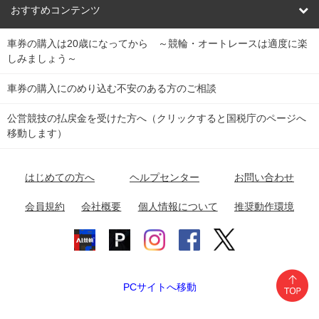
競輪くじ
レース結果
北日本
函館競輪場
青森競輪場
いわき平競輪場
おすすめコンテンツ
車券の購入は20歳になってから ～競輪・オートレースは適度に楽
Dokanto!
キャリーオーバー一覧
関
競輪選手情報
弥彦競輪場
前橋競輪場
取手競輪場
宇都宮競輪場
しみましょう～
東
大宮競輪場
西武園競輪場
京王閣競輪場
立川競輪場
チャリロトプラザ
Perfecta Navi
車券の購入にのめり込む不安のある方のご相談
南
松戸競輪場
千葉競輪場
川崎競輪場
平塚競輪場
公営競技の払戻金を受けた方へ（クリックすると国税庁のページへ
netkeirin
関
移動します）
小田原競輪場
伊東競輪場
静岡競輪場
東
ケイリンガル
中
名古屋競輪場
岐阜競輪場
大垣競輪場
豊橋競輪場
はじめての方へ
ヘルプセンター
お問い合わせ
部
チャリレンジャー
富山競輪場
松阪競輪場
四日市競輪場
会員規約
会社概要
個人情報について
推奨動作環境
競輪場情報
近
福井競輪場
奈良競輪場
向日町競輪場
和歌山競輪場
畿
岸和田競輪場
オートレース場情報
PCサイトへ移動
中国
玉野競輪場
広島競輪場
防府競輪場