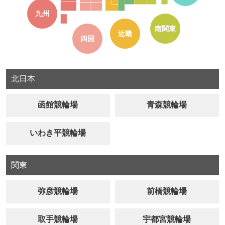
九州
南関東
近畿
四国
北日本
函館競輪場
青森競輪場
いわき平競輪場
関東
弥彦競輪場
前橋競輪場
取手競輪場
宇都宮競輪場