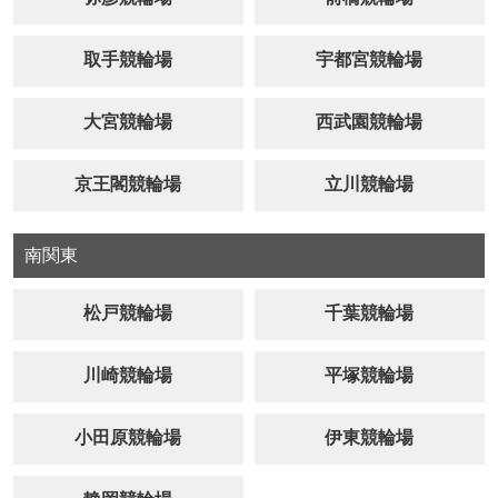
取手競輪場
宇都宮競輪場
大宮競輪場
西武園競輪場
京王閣競輪場
立川競輪場
南関東
松戸競輪場
千葉競輪場
川崎競輪場
平塚競輪場
小田原競輪場
伊東競輪場