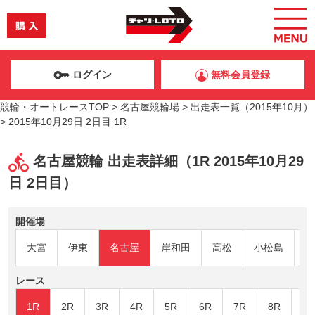
ログイン
無料会員登録
競輪・オートレースTOP
>
名古屋競輪場
>
出走表一覧（2015年10月）
>
2015年10月29日 2日目 1R
名古屋競輪 出走表詳細（1R 2015年10月29
日 2日目）
開催場
大宮
伊東
名古屋
岸和田
高松
小松島
小
レース
1R
2R
3R
4R
5R
6R
7R
8R
9R