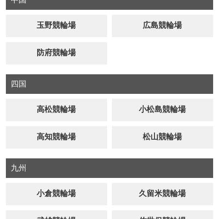
玉野競輪場
広島競輪場
防府競輪場
四国
高松競輪場
小松島競輪場
高知競輪場
松山競輪場
九州
小倉競輪場
久留米競輪場