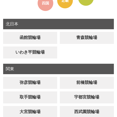
近畿
四国
北日本
函館競輪場
青森競輪場
いわき平競輪場
関東
弥彦競輪場
前橋競輪場
取手競輪場
宇都宮競輪場
大宮競輪場
西武園競輪場