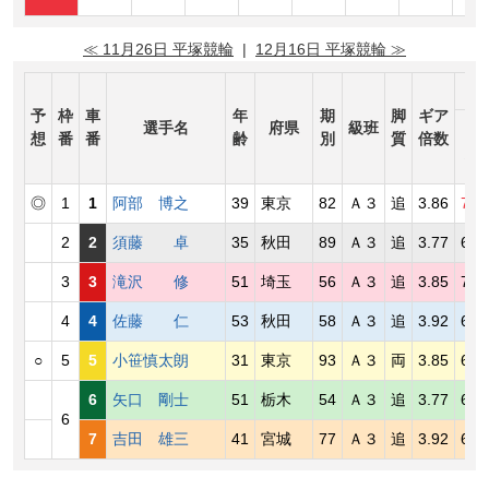
≪ 11月26日 平塚競輪
|
12月16日 平塚競輪 ≫
予
枠
車
年
期
脚
ギア
選手名
府県
級班
競
想
番
番
齢
別
質
倍数
得
◎
1
1
阿部 博之
39
東京
82
Ａ３
追
3.86
73.
2
2
須藤 卓
35
秋田
89
Ａ３
追
3.77
67.
3
3
滝沢 修
51
埼玉
56
Ａ３
追
3.85
71.
4
4
佐藤 仁
53
秋田
58
Ａ３
追
3.92
66.
○
5
5
小笹慎太朗
31
東京
93
Ａ３
両
3.85
66.
6
矢口 剛士
51
栃木
54
Ａ３
追
3.77
66.
6
7
吉田 雄三
41
宮城
77
Ａ３
追
3.92
67.