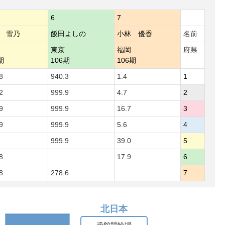
6
7
木 雪乃
飯田よしの
小林 優香
名前
本
東京
福岡
府県
期
106期
106期
8
940.3
1.4
1
2
999.9
4.7
2
9
999.9
16.7
3
9
999.9
5.6
4
999.9
39.0
5
8
17.9
6
8
278.6
7
北日本
函館競輪場