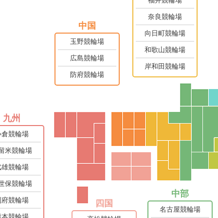
奈良競輪場
中国
向日町競輪場
玉野競輪場
和歌山競輪場
広島競輪場
岸和田競輪場
防府競輪場
九州
小倉競輪場
留米競輪場
武雄競輪場
世保競輪場
中部
別府競輪場
四国
名古屋競輪場
熊本競輪場