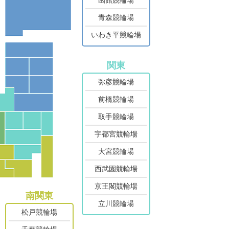
青森競輪場
いわき平競輪場
関東
弥彦競輪場
前橋競輪場
取手競輪場
宇都宮競輪場
大宮競輪場
西武園競輪場
京王閣競輪場
南関東
立川競輪場
松戸競輪場