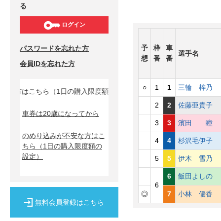
る
ログイン
予
枠
車
パスワードを忘れた方
選手名
想
番
番
会員IDを忘れた方
○
1
1
三輪 梓
方はこちら（1日の購入限度額の設定）↓
2
2
佐藤亜貴
車券は20歳になってから
3
3
濱田 
のめり込みが不安な方はこ
4
4
杉沢毛伊
ちら
（1日の購入限度額の
設定）
5
5
伊木 雪
6
飯田よし
6
◎
7
小林 優
無料会員登録はこちら