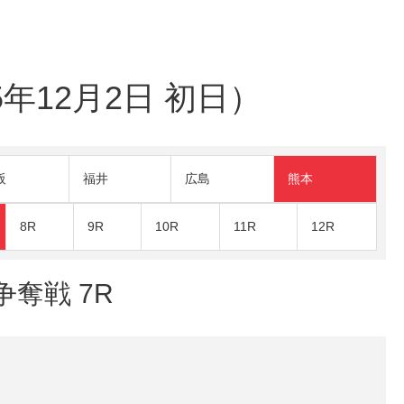
5年12月2日 初日）
阪
福井
広島
熊本
8R
9R
10R
11R
12R
争奪戦 7R