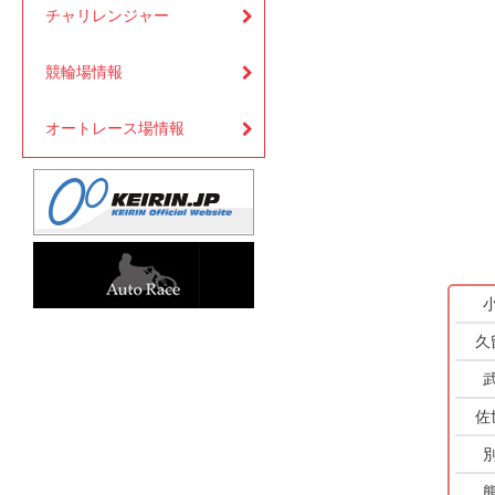
チャリレンジャー
競輪場情報
オートレース場情報
久
佐