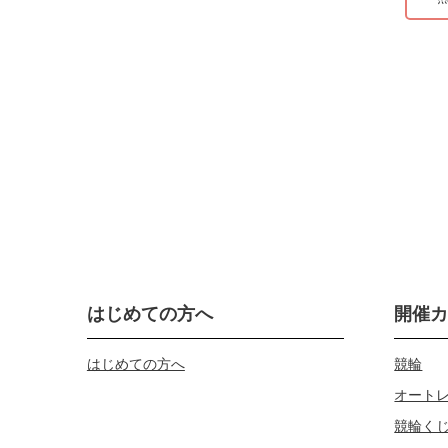
はじめての方へ
開催
はじめての方へ
競輪
オート
競輪く