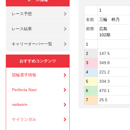
1
レース予想
名前
三輪 梓乃
レース結果
府県
広島
102期
キャリーオーバー一覧
1
2
147.5
おすすめコンテンツ
3
349.8
4
221.2
競輪選手情報
5
334.3
Perfecta Navi
6
470.1
7
25.5
netkeirin
ケイリンガル