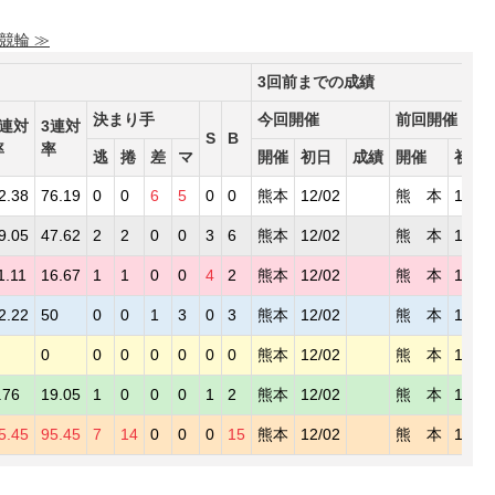
本競輪 ≫
3回前までの成績
決まり手
今回開催
前回開催
2連対
3連対
S
B
率
率
逃
捲
差
マ
開催
初日
成績
開催
初日
2.38
76.19
0
0
6
5
0
0
熊本
12/02
熊 本
12/02
9.05
47.62
2
2
0
0
3
6
熊本
12/02
熊 本
12/02
1.11
16.67
1
1
0
0
4
2
熊本
12/02
熊 本
12/02
2.22
50
0
0
1
3
0
3
熊本
12/02
熊 本
12/02
0
0
0
0
0
0
0
熊本
12/02
熊 本
12/02
.76
19.05
1
0
0
0
1
2
熊本
12/02
熊 本
12/02
5.45
95.45
7
14
0
0
0
15
熊本
12/02
熊 本
12/02