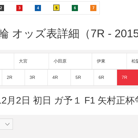
2
3
4
5
6
7
 オッズ表詳細（7R - 201
大宮
小田原
伊東
松
2R
3R
4R
5R
6R
7R
12月2日 初日 ガ予１ F1 矢村正杯