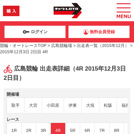
ログイン
無料会員登録
競輪・オートレースTOP
>
広島競輪場
>
出走表一覧（2015年12月）
>
2015年12月3日 2日目 4R
広島競輪 出走表詳細（4R 2015年12月3日
2日目）
開催場
取手
大宮
小田原
伊東
大垣
松阪
福井
レース
1R
2R
3R
4R
5R
6R
7R
8R
9R