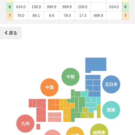
6
624.0
156.0
999.9
999.9
208.0
624.0
6
7
78.0
89.1
6.6
78.0
17.3
999.9
7
戻る
中部
北日本
中国
関東
九州
南関東