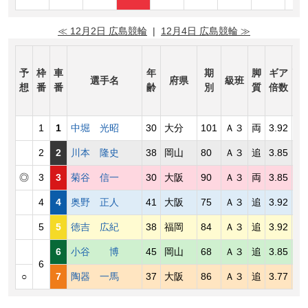
≪ 12月2日 広島競輪
|
12月4日 広島競輪 ≫
予
枠
車
年
期
脚
ギア
選手名
府県
級班
競
想
番
番
齢
別
質
倍数
得
1
1
中堀 光昭
30
大分
101
Ａ３
両
3.92
73
2
2
川本 隆史
38
岡山
80
Ａ３
追
3.85
72
◎
3
3
菊谷 信一
30
大阪
90
Ａ３
両
3.85
73
4
4
奥野 正人
41
大阪
75
Ａ３
追
3.92
67
5
5
徳吉 広紀
38
福岡
84
Ａ３
追
3.92
77
6
小谷 博
45
岡山
68
Ａ３
追
3.85
65
6
○
7
陶器 一馬
37
大阪
86
Ａ３
追
3.77
69