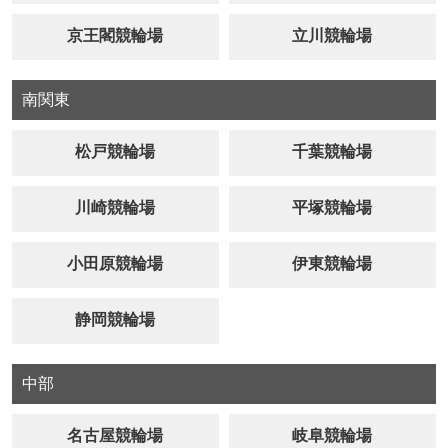
京王閣競輪場
立川競輪場
南関東
松戸競輪場
千葉競輪場
川崎競輪場
平塚競輪場
小田原競輪場
伊東競輪場
静岡競輪場
中部
名古屋競輪場
岐阜競輪場