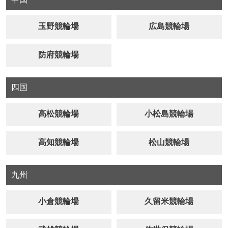
玉野競輪場
広島競輪場
防府競輪場
四国
高松競輪場
小松島競輪場
高知競輪場
松山競輪場
九州
小倉競輪場
久留米競輪場