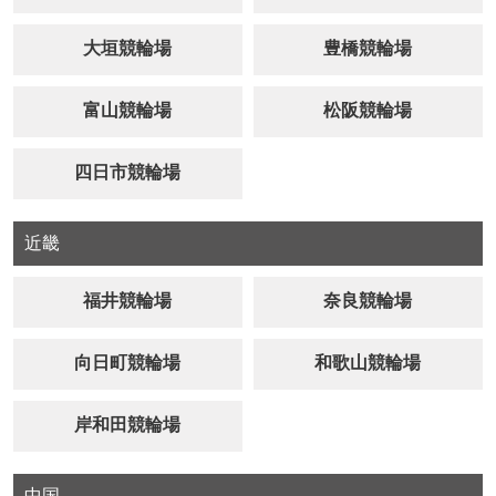
大垣競輪場
豊橋競輪場
富山競輪場
松阪競輪場
四日市競輪場
近畿
福井競輪場
奈良競輪場
向日町競輪場
和歌山競輪場
岸和田競輪場
中国