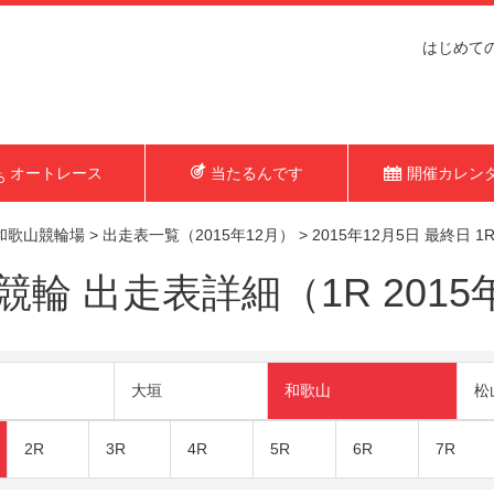
はじめて
オートレース
当たるんです
開催カレン
和歌山競輪場
>
出走表一覧（2015年12月）
>
2015年12月5日 最終日 1
輪 出走表詳細（1R 2015
大垣
和歌山
松
2R
3R
4R
5R
6R
7R