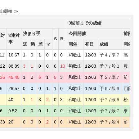
歌山競輪 ≫
3回前までの成績
決まり手
今回開催
前回開
連対
3連対
S
B
率
逃
捲
差
マ
開催
初日
成績
開催
準７
予４
.11
16.67
1
0
1
0
0
0
和歌山
12/03
高 知
般２
予７
.22
38.89
3
1
0
0
0
10
和歌山
12/03
豊 橋
準７
予２
.36
45.45
1
0
6
1
5
3
和歌山
12/03
前 橋
般６
予６
76
28.57
0
0
0
1
1
0
和歌山
12/03
四日市
般５
予７
40
1
1
3
2
0
3
和歌山
12/03
松 山
般７
予７
76
9.52
0
0
0
1
0
0
和歌山
12/03
奈 良
般４
予７
.33
20
0
0
0
2
0
0
和歌山
12/03
前 橋