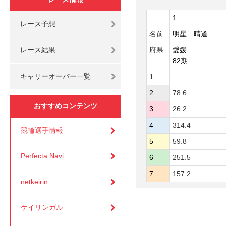
1
レース予想
名前
明星 晴道
レース結果
府県
愛媛
82期
キャリーオーバー一覧
1
2
78.6
おすすめコンテンツ
3
26.2
4
314.4
競輪選手情報
5
59.8
Perfecta Navi
6
251.5
7
157.2
netkeirin
ケイリンガル