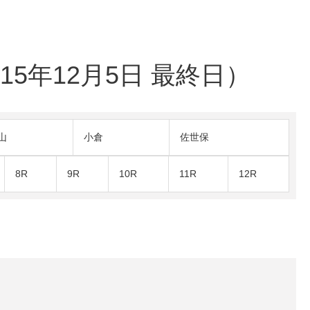
15年12月5日 最終日）
山
小倉
佐世保
8R
9R
10R
11R
12R