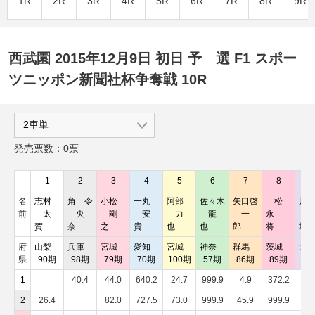
1R
2R
3R
4R
5R
6R
7R
8R
9R
西武園 2015年12月9日 初日 予 選 F1 スポー
ツニッポン新聞社杯争奪戦 10R
発売票数：0票
1
2
3
4
5
6
7
8
9
名
志村
角 令
小松
一丸
阿部
佐々木
矢口啓
松
片
前
太
央
剛
安
力
龍
一
永
賀
奈
之
貴
也
也
郎
将
府
山梨
兵庫
宮城
愛知
宮城
神奈
群馬
茨城
大
県
90期
98期
79期
70期
100期
57期
86期
89期
75
1
40.4
44.0
640.2
24.7
999.9
4.9
372.2
110
2
26.4
82.0
727.5
73.0
999.9
45.9
999.9
33