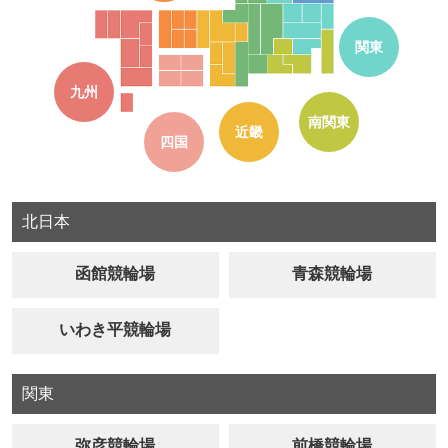
関東
九州
南関東
近畿
四国
北日本
函館競輪場
青森競輪場
いわき平競輪場
関東
弥彦競輪場
前橋競輪場