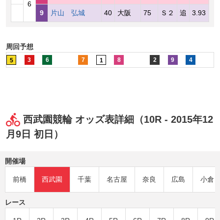
6
9
片山 弘城
40
大阪
75
Ｓ２
追
3.93
97
周回予想
3
6
7
8
2
9
4
5
1
西武園競輪 オッズ表詳細（10R - 2015年12
月9日 初日）
開催場
前橋
西武園
千葉
名古屋
奈良
広島
小倉
レース