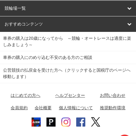
オートレース
レース予想
競輪場一覧
競輪くじ
レース結果
北日本
函館競輪場
青森競輪場
いわき平競輪場
おすすめコンテンツ
車券の購入は20歳になってから ～競輪・オートレースは適度に楽
Dokanto!
キャリーオーバー一覧
関
競輪選手情報
弥彦競輪場
前橋競輪場
取手競輪場
宇都宮競輪場
しみましょう～
東
大宮競輪場
西武園競輪場
京王閣競輪場
立川競輪場
チャリロトプラザ
Perfecta Navi
車券の購入にのめり込む不安のある方のご相談
南
松戸競輪場
千葉競輪場
川崎競輪場
平塚競輪場
公営競技の払戻金を受けた方へ（クリックすると国税庁のページへ
netkeirin
関
移動します）
小田原競輪場
伊東競輪場
静岡競輪場
東
ケイリンガル
中
名古屋競輪場
岐阜競輪場
大垣競輪場
豊橋競輪場
はじめての方へ
ヘルプセンター
お問い合わせ
部
チャリレンジャー
富山競輪場
松阪競輪場
四日市競輪場
会員規約
会社概要
個人情報について
推奨動作環境
競輪場情報
近
福井競輪場
奈良競輪場
向日町競輪場
和歌山競輪場
畿
岸和田競輪場
オートレース場情報