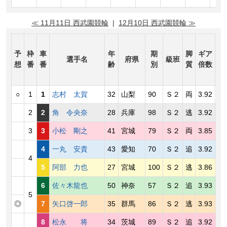
≪ 11月11日 西武園競輪
|
12月10日 西武園競輪 ≫
予
枠
車
年
期
脚
ギア
選手名
府県
級班
競
想
番
番
齢
別
質
倍数
○
1
1
志村 太賀
32
山梨
90
Ｓ２
両
3.92
10
2
2
角 令央奈
28
兵庫
98
Ｓ２
逃
3.92
98
3
3
小松 剛之
41
宮城
79
Ｓ２
両
3.85
10
4
一丸 安貴
43
愛知
70
Ｓ２
追
3.92
95
4
5
阿部 力也
27
宮城
100
Ｓ２
逃
3.86
10
6
佐々木龍也
50
神奈
57
Ｓ２
追
3.93
93
5
◎
7
矢口啓一郎
35
群馬
86
Ｓ２
逃
3.93
10
8
松永 将
34
茨城
89
Ｓ２
追
3.92
94