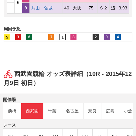
6
9
片山 弘城
40
大阪
75
Ｓ２
追
3.93
97
周回予想
3
6
7
8
2
9
4
5
1
西武園競輪 オッズ表詳細（10R - 2015年12
月9日 初日）
開催場
前橋
西武園
千葉
名古屋
奈良
広島
小倉
レース