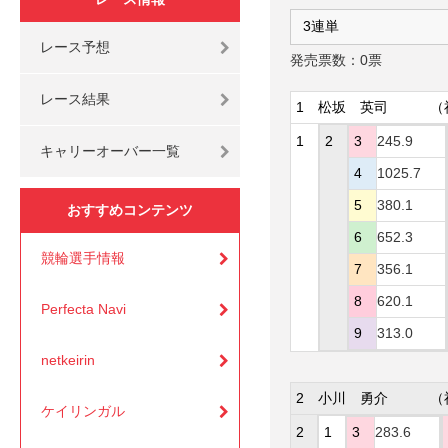
レース予想
発売票数：0票
レース結果
1
松坂 英司
（
1
2
3
245.9
キャリーオーバー一覧
4
1025.7
5
380.1
おすすめコンテンツ
6
652.3
競輪選手情報
7
356.1
8
620.1
Perfecta Navi
9
313.0
netkeirin
2
小川 勇介
（
ケイリンガル
2
1
3
283.6