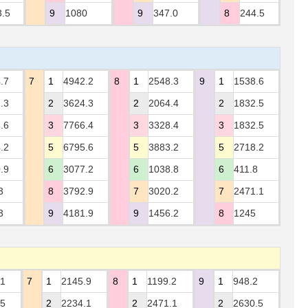
3.5
9
1080
9
347.0
8
244.5
.7
7
1
4942.2
8
1
2548.3
9
1
1538.6
.3
2
3624.3
2
2064.4
2
1832.5
.6
3
7766.4
3
3328.4
3
1832.5
.2
5
6795.6
5
3883.2
5
2718.2
.9
6
3077.2
6
1038.8
6
411.8
3
8
3792.9
7
3020.2
7
2471.1
3
9
4181.9
9
1456.2
8
1245
.1
7
1
2145.9
8
1
1199.2
9
1
948.2
.5
2
2234.1
2
2471.1
2
2630.5