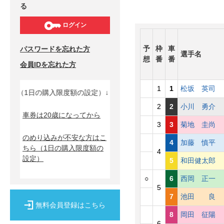
る
ログイン
予
枠
車
パスワードを忘れた方
選手名
想
番
番
会員IDを忘れた方
1
1
松坂 英
1日の購入限度額の設定）↓
2
2
小川 勇
車券は20歳になってから
3
3
菊地 圭
のめり込みが不安な方はこ
4
加藤 慎
ちら
（1日の購入限度額の
4
設定）
5
和田健太
○
6
西岡 正
5
7
池田 
無料会員登録はこちら
8
岡田 征
6