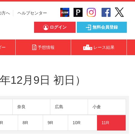
の方へ
ヘルプセンター
ログイン
無料会員登録
ダー
予想情報
レース結果
年12月9日 初日）
奈良
広島
小倉
7R
8R
9R
10R
11R