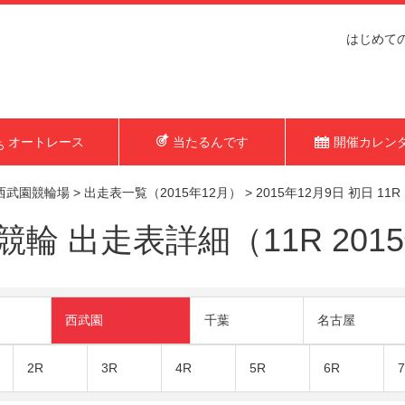
はじめて
オートレース
当たるんです
開催カレン
西武園競輪場
>
出走表一覧（2015年12月）
>
2015年12月9日 初日 11R
輪 出走表詳細（11R 2015
西武園
千葉
名古屋
2R
3R
4R
5R
6R