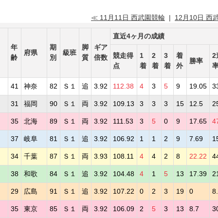
≪ 11月11日 西武園競輪
|
12月10日 西
直近4ヶ月の成績
年
期
脚
ギア
府県
級班
競走得
1
2
3
着
2
齢
別
質
倍数
勝率
点
着
着
着
外
司
41
神奈
82
Ｓ１
追
3.92
112.38
4
3
5
9
19.05
3
介
31
福岡
90
Ｓ１
両
3.92
109.13
3
3
3
15
12.5
2
尚
35
北海
89
Ｓ１
両
3.92
111.53
3
5
0
9
17.65
4
平
37
岐阜
81
Ｓ１
追
3.92
106.92
1
1
2
9
7.69
1
郎
34
千葉
87
Ｓ１
両
3.93
108.11
4
4
2
8
22.22
4
一
38
和歌
84
Ｓ１
追
3.92
104.48
4
1
5
13
17.39
2
良
29
広島
91
Ｓ１
追
3.92
107.22
0
2
3
19
0
8
陽
35
東京
85
Ｓ１
両
3.92
106.09
2
5
3
13
8.7
3