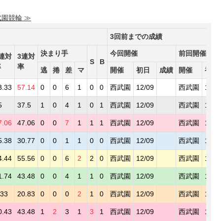
武園競輪 ≫
3回前までの成績
決まり手
今回開催
前回開催
連対
3連対
S
B
率
率
逃
捲
差
マ
開催
初日
成績
開催
初日
3.33
57.14
0
0
6
1
0
0
西武園
12/09
西武園
12/0
5
37.5
1
0
4
1
0
1
西武園
12/09
西武園
12/0
7.06
47.06
0
0
7
1
1
1
西武園
12/09
西武園
12/0
5.38
30.77
0
0
1
1
0
0
西武園
12/09
西武園
12/0
4.44
55.56
0
0
6
2
2
0
西武園
12/09
西武園
12/0
1.74
43.48
0
0
4
1
1
0
西武園
12/09
西武園
12/0
.33
20.83
0
0
0
2
1
0
西武園
12/09
西武園
12/0
0.43
43.48
1
2
3
1
3
1
西武園
12/09
西武園
12/0