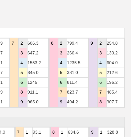
.9
7
2
606.3
8
2
799.4
9
2
254.8
.7
3
647.2
3
266.4
3
130.2
.1
4
1553.2
4
1235.5
4
604.0
.7
5
845.0
5
381.0
5
212.6
.1
6
1245
6
811.4
6
196.2
.9
8
911.1
7
823.7
7
485.4
.1
9
965.0
9
494.2
8
307.7
4.0
7
1
93.1
8
1
634.6
9
1
328.8