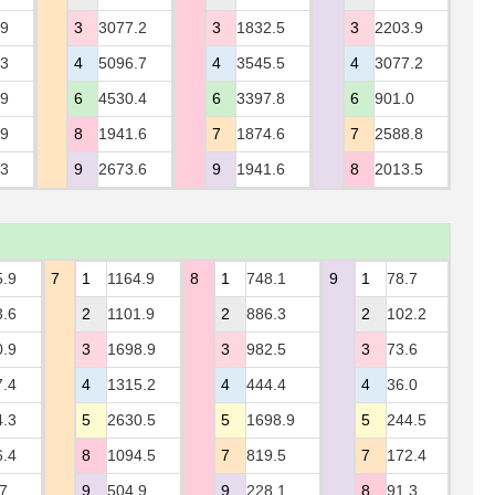
.9
3
3077.2
3
1832.5
3
2203.9
.3
4
5096.7
4
3545.5
4
3077.2
.9
6
4530.4
6
3397.8
6
901.0
.9
8
1941.6
7
1874.6
7
2588.8
.3
9
2673.6
9
1941.6
8
2013.5
5.9
7
1
1164.9
8
1
748.1
9
1
78.7
3.6
2
1101.9
2
886.3
2
102.2
0.9
3
1698.9
3
982.5
3
73.6
7.4
4
1315.2
4
444.4
4
36.0
4.3
5
2630.5
5
1698.9
5
244.5
6.4
8
1094.5
7
819.5
7
172.4
7
9
504.9
9
228.1
8
91.3