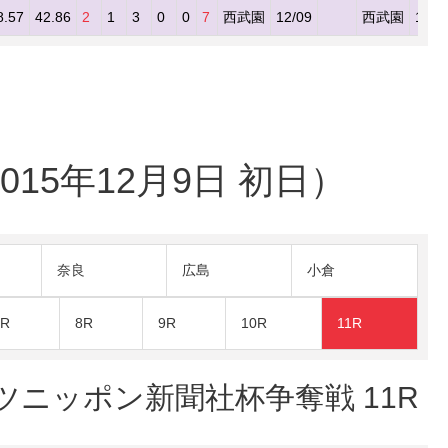
8.57
42.86
2
1
3
0
0
7
西武園
12/09
西武園
12/0
015年12月9日 初日）
奈良
広島
小倉
7R
8R
9R
10R
11R
ポーツニッポン新聞社杯争奪戦 11R