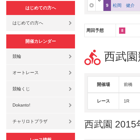
◎
9
松岡 健
はじめての方へ
はじめての方へ
周回予想
8
開催カレンダー
西武園競
競輪
オートレース
開催場
前橋
競輪くじ
レース
1R
Dokanto!
チャリロトプラザ
西武園 201
レース情報