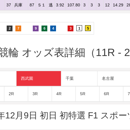
介
37
兵庫
87
Ｓ１
逃
3.92
107.80
3
3
3
12
14.29
2
2
7
9
6
4
3
1
5
輪 オッズ表詳細（11R - 2
西武園
千葉
名古屋
2R
3R
4R
5R
6R
5年12月9日 初日 初特選 F1 ス