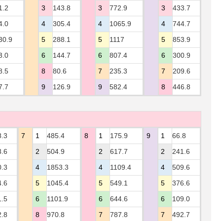
1.2
3
143.8
3
772.9
3
433.7
4.0
4
305.4
4
1065.9
4
744.7
30.9
5
288.1
5
1117
5
853.9
3.0
6
144.7
6
807.4
6
300.9
8.5
8
80.6
7
235.3
7
209.6
7.7
9
126.9
9
582.4
8
446.8
8.3
7
1
485.4
8
1
175.9
9
1
66.8
3.6
2
504.9
2
617.7
2
241.6
0.3
4
1853.3
4
1109.4
4
509.6
4.6
5
1045.4
5
549.1
5
376.6
1.5
6
1101.9
6
644.6
6
109.0
2.8
8
970.8
7
787.8
7
492.7