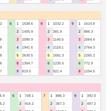
.2
6
1
1538.6
8
1
1032.2
9
1
1614.8
2
1405.9
2
381.9
2
886.3
9
3
2090.9
3
1140.5
3
2064.4
.9
4
1941.6
4
2118.1
4
2764.3
.8
5
2630.5
5
1681.3
5
2265.2
.6
8
1304.7
6
1235.5
6
772.9
.7
9
819.5
9
921.4
8
1254.5
5.9
6
1
748.1
7
1
886.3
9
1
392.0
5.2
2
916.2
2
367.3
2
497.2