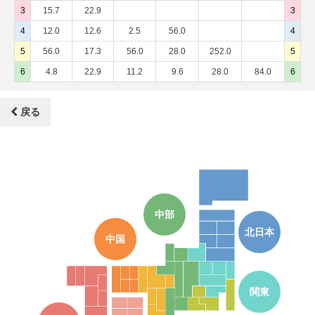
3
15.7
22.9
3
4
12.0
12.6
2.5
56.0
4
5
56.0
17.3
56.0
28.0
252.0
5
6
4.8
22.9
11.2
9.6
28.0
84.0
6
戻る
中部
北日本
中国
関東