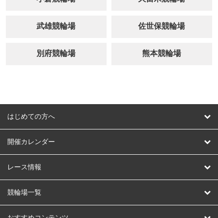
武雄競輪場
佐世保競輪場
別府競輪場
熊本競輪場
はじめての方へ
はじめての方へ
開催カレンダー
競輪
レース情報
オートレース
レース予想
競輪場一覧
競輪くじ
レース結果
北日本
函館競輪場
青森競輪場
いわき平競輪場
おすすめコンテンツ