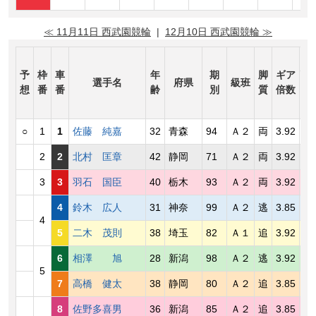
≪ 11月11日 西武園競輪
|
12月10日 西武園競輪 ≫
予
枠
車
年
期
脚
ギア
選手名
府県
級班
競
想
番
番
齢
別
質
倍数
得
○
1
1
佐藤 純嘉
32
青森
94
Ａ２
両
3.92
83
2
2
北村 匡章
42
静岡
71
Ａ２
両
3.92
85
3
3
羽石 国臣
40
栃木
93
Ａ２
両
3.92
87
4
鈴木 広人
31
神奈
99
Ａ２
逃
3.85
81
4
5
二木 茂則
38
埼玉
82
Ａ１
追
3.92
86
6
相澤 旭
28
新潟
98
Ａ２
逃
3.92
75
5
7
高橋 健太
38
静岡
80
Ａ２
追
3.85
82
8
佐野多喜男
36
新潟
85
Ａ２
追
3.85
80