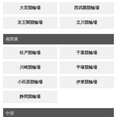
大宮競輪場
西武園競輪場
京王閣競輪場
立川競輪場
南関東
松戸競輪場
千葉競輪場
川崎競輪場
平塚競輪場
小田原競輪場
伊東競輪場
静岡競輪場
中部