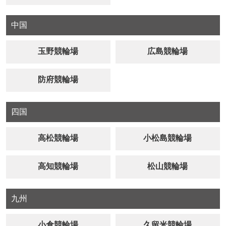
中国
玉野競輪場
広島競輪場
防府競輪場
四国
高松競輪場
小松島競輪場
高知競輪場
松山競輪場
九州
小倉競輪場
久留米競輪場