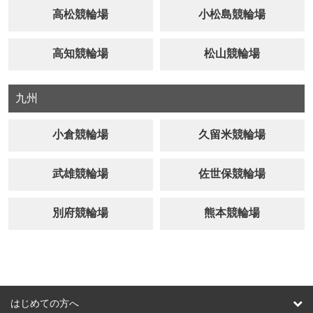
高松競輪場
小松島競輪場
高知競輪場
松山競輪場
九州
小倉競輪場
久留米競輪場
武雄競輪場
佐世保競輪場
別府競輪場
熊本競輪場
はじめての方へ