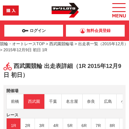
ログイン
無料会員登録
競輪・オートレースTOP
>
西武園競輪場
>
出走表一覧（2015年12月）
>
2015年12月9日 初日 1R
西武園競輪 出走表詳細（1R 2015年12月9
日 初日）
開催場
前橋
西武園
千葉
名古屋
奈良
広島
小倉
レース
1R
2R
3R
4R
5R
6R
7R
8R
9R