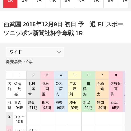
1R
2R
3R
4R
5R
6R
7R
8R
9R
西武園 2015年12月9日 初日 予 選 F1 スポー
ツニッポン新聞社杯争奪戦 1R
発売票数：0票
1
2
3
4
5
6
7
8
9
名
佐藤
北村
羽石
鈴木
二木
相
高橋
佐野多
門
前
純
匡
国
広
茂
澤
健
喜
嘉
章
臣
人
則
旭
太
男
府
青森
静岡
栃木
神奈
埼玉
新潟
静岡
新潟
福
県
94期
71期
93期
99期
82期
98期
80期
85期
10
2
9.7〜
10.9
3
3.7〜
3.6〜