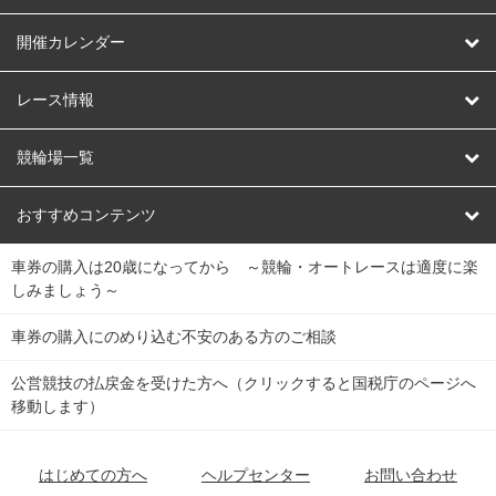
はじめての方へ
開催カレンダー
競輪
レース情報
オートレース
レース予想
競輪場一覧
競輪くじ
レース結果
北日本
函館競輪場
青森競輪場
いわき平競輪場
おすすめコンテンツ
車券の購入は20歳になってから ～競輪・オートレースは適度に楽
Dokanto!
キャリーオーバー一覧
関
競輪選手情報
弥彦競輪場
前橋競輪場
取手競輪場
宇都宮競輪場
しみましょう～
東
大宮競輪場
西武園競輪場
京王閣競輪場
立川競輪場
チャリロトプラザ
Perfecta Navi
車券の購入にのめり込む不安のある方のご相談
南
松戸競輪場
千葉競輪場
川崎競輪場
平塚競輪場
公営競技の払戻金を受けた方へ（クリックすると国税庁のページへ
netkeirin
関
移動します）
小田原競輪場
伊東競輪場
静岡競輪場
東
ケイリンガル
中
名古屋競輪場
岐阜競輪場
大垣競輪場
豊橋競輪場
はじめての方へ
ヘルプセンター
お問い合わせ