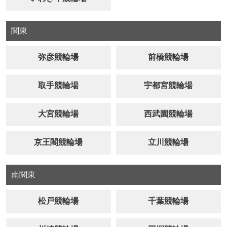
関東
弥彦競輪場
前橋競輪場
取手競輪場
宇都宮競輪場
大宮競輪場
西武園競輪場
京王閣競輪場
立川競輪場
南関東
松戸競輪場
千葉競輪場