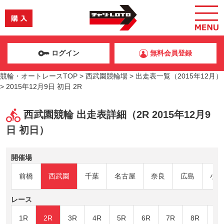
ログイン
無料会員登録
競輪・オートレースTOP
>
西武園競輪場
>
出走表一覧（2015年12月）
>
2015年12月9日 初日 2R
西武園競輪 出走表詳細（2R 2015年12月9
日 初日）
開催場
前橋
西武園
千葉
名古屋
奈良
広島
小倉
レース
1R
2R
3R
4R
5R
6R
7R
8R
9R