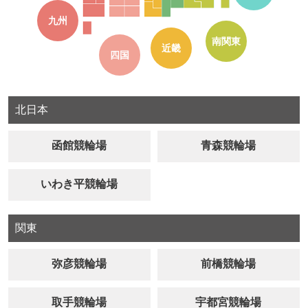
九州
南関東
近畿
四国
北日本
函館競輪場
青森競輪場
いわき平競輪場
関東
弥彦競輪場
前橋競輪場
取手競輪場
宇都宮競輪場