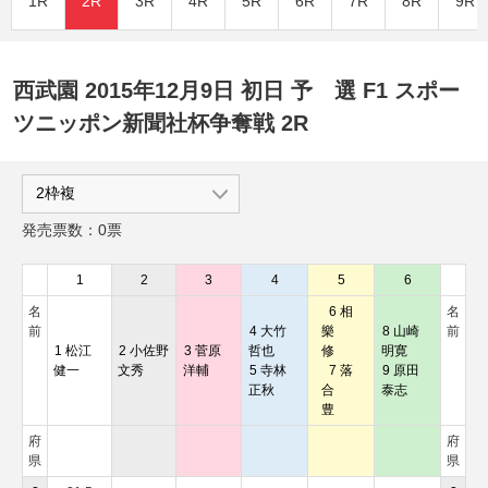
1R
2R
3R
4R
5R
6R
7R
8R
9R
西武園 2015年12月9日 初日 予 選 F1 スポー
ツニッポン新聞社杯争奪戦 2R
発売票数：0票
1
2
3
4
5
6
名
6 相
名
前
4 大竹
樂
8 山崎
前
1 松江
2 小佐野
3 菅原
哲也
修
明寛
健一
文秀
洋輔
5 寺林
7 落
9 原田
正秋
合
泰志
豊
府
府
県
県