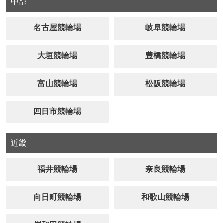
中部
名古屋競輪場
岐阜競輪場
大垣競輪場
豊橋競輪場
富山競輪場
松阪競輪場
四日市競輪場
近畿
福井競輪場
奈良競輪場
向日町競輪場
和歌山競輪場