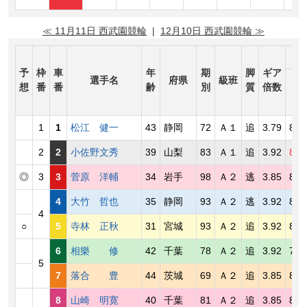
≪ 11月11日 西武園競輪
|
12月10日 西武園競輪 ≫
予
枠
車
年
期
脚
ギア
選手名
府県
級班
競
想
番
番
齢
別
質
倍数
得
1
1
松江 健一
43
静岡
72
Ａ１
追
3.79
84.
2
2
小佐野文秀
39
山梨
83
Ａ１
追
3.92
89.
◎
3
3
菅原 洋輔
34
岩手
98
Ａ２
逃
3.85
85.
4
大竹 哲也
35
静岡
93
Ａ２
逃
3.92
80.
4
○
5
寺林 正秋
31
宮城
93
Ａ２
追
3.92
85.
6
相樂 修
42
千葉
78
Ａ２
追
3.92
79.
5
7
落合 豊
44
茨城
69
Ａ２
追
3.85
82.
8
山崎 明寛
40
千葉
81
Ａ２
追
3.85
80.