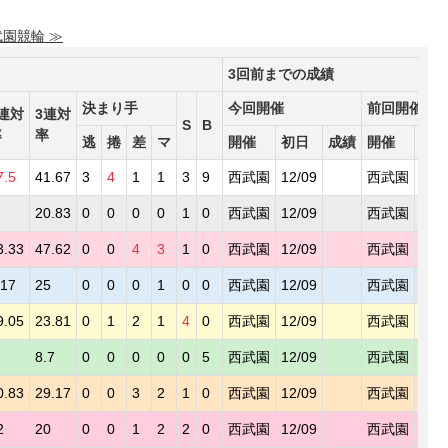
武園競輪 ≫
3回前までの成績
決まり手
今回開催
前回開催
連対
3連対
S
B
率
率
逃
捲
差
マ
開催
初日
成績
開催
初日
7.5
41.67
3
4
1
1
3
9
西武園
12/09
西武園
12/
20.83
0
0
0
0
1
0
西武園
12/09
西武園
12/
3.33
47.62
0
0
4
3
1
0
西武園
12/09
西武園
12/
.17
25
0
0
0
1
0
0
西武園
12/09
西武園
12/
9.05
23.81
0
1
2
1
4
0
西武園
12/09
西武園
12/
8.7
0
0
0
0
0
5
西武園
12/09
西武園
12/
0.83
29.17
0
0
3
2
1
0
西武園
12/09
西武園
12/
2
20
0
0
1
2
2
0
西武園
12/09
西武園
12/