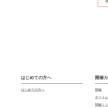
はじめての方へ
開催
はじめての方へ
競輪
オート
競輪く