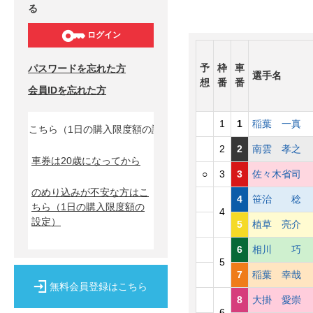
る
ログイン
予
枠
車
パスワードを忘れた方
選手名
想
番
番
会員IDを忘れた方
1
1
稲葉 一
はこちら（1日の購入限度額の設定）↓
2
2
南雲 孝
車券は20歳になってから
○
3
3
佐々木省
のめり込みが不安な方はこ
4
笹治 
ちら
（1日の購入限度額の
4
設定）
5
植草 亮
6
相川 
5
7
稲葉 幸
無料会員登録はこちら
8
大掛 愛
6