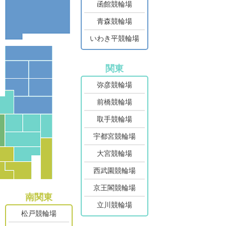
函館競輪場
青森競輪場
いわき平競輪場
関東
弥彦競輪場
前橋競輪場
取手競輪場
宇都宮競輪場
大宮競輪場
西武園競輪場
京王閣競輪場
南関東
立川競輪場
松戸競輪場