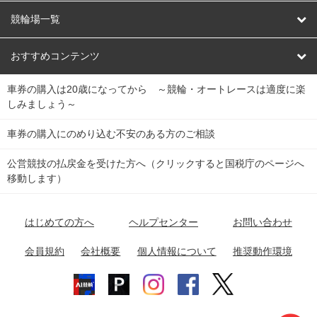
オートレース
レース予想
競輪場一覧
競輪くじ
レース結果
北日本
函館競輪場
青森競輪場
いわき平競輪場
おすすめコンテンツ
車券の購入は20歳になってから ～競輪・オートレースは適度に楽
Dokanto!
キャリーオーバー一覧
関
競輪選手情報
弥彦競輪場
前橋競輪場
取手競輪場
宇都宮競輪場
しみましょう～
東
大宮競輪場
西武園競輪場
京王閣競輪場
立川競輪場
チャリロトプラザ
Perfecta Navi
車券の購入にのめり込む不安のある方のご相談
南
松戸競輪場
千葉競輪場
川崎競輪場
平塚競輪場
公営競技の払戻金を受けた方へ（クリックすると国税庁のページへ
netkeirin
関
移動します）
小田原競輪場
伊東競輪場
静岡競輪場
東
ケイリンガル
中
名古屋競輪場
岐阜競輪場
大垣競輪場
豊橋競輪場
はじめての方へ
ヘルプセンター
お問い合わせ
部
チャリレンジャー
富山競輪場
松阪競輪場
四日市競輪場
会員規約
会社概要
個人情報について
推奨動作環境
競輪場情報
近
福井競輪場
奈良競輪場
向日町競輪場
和歌山競輪場
畿
岸和田競輪場
オートレース場情報