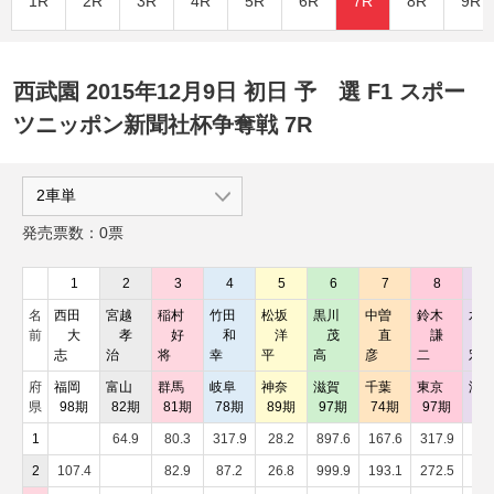
1R
2R
3R
4R
5R
6R
7R
8R
9R
西武園 2015年12月9日 初日 予 選 F1 スポー
ツニッポン新聞社杯争奪戦 7R
発売票数：0票
1
2
3
4
5
6
7
8
9
名
西田
宮越
稲村
竹田
松坂
黒川
中曽
鈴木
水
前
大
孝
好
和
洋
茂
直
謙
志
治
将
幸
平
高
彦
二
府
福岡
富山
群馬
岐阜
神奈
滋賀
千葉
東京
滋
県
98期
82期
81期
78期
89期
97期
74期
97期
93
1
64.9
80.3
317.9
28.2
897.6
167.6
317.9
9.
2
107.4
82.9
87.2
26.8
999.9
193.1
272.5
19