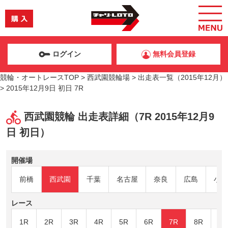
ログイン
無料会員登録
競輪・オートレースTOP
>
西武園競輪場
>
出走表一覧（2015年12月）
>
2015年12月9日 初日 7R
西武園競輪 出走表詳細（7R 2015年12月9
日 初日）
開催場
前橋
西武園
千葉
名古屋
奈良
広島
小倉
レース
1R
2R
3R
4R
5R
6R
7R
8R
9R