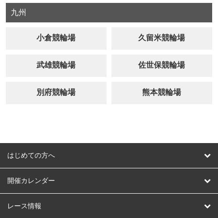
九州
小倉競輪場
久留米競輪場
武雄競輪場
佐世保競輪場
別府競輪場
熊本競輪場
はじめての方へ
はじめての方へ
開催カレンダー
競輪
レース情報