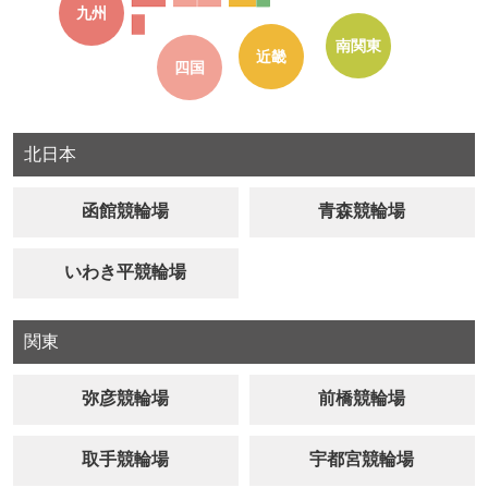
九州
南関東
近畿
四国
北日本
函館競輪場
青森競輪場
いわき平競輪場
関東
弥彦競輪場
前橋競輪場
取手競輪場
宇都宮競輪場