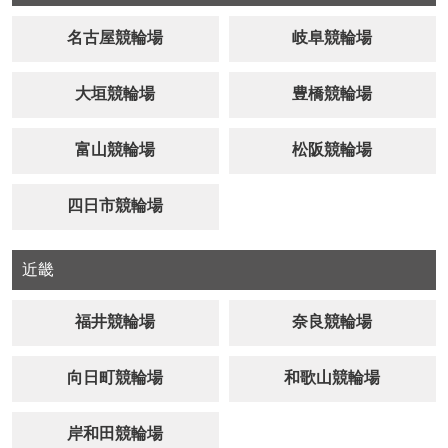
名古屋競輪場
岐阜競輪場
大垣競輪場
豊橋競輪場
富山競輪場
松阪競輪場
四日市競輪場
近畿
福井競輪場
奈良競輪場
向日町競輪場
和歌山競輪場
岸和田競輪場