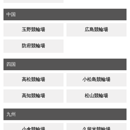
中国
玉野競輪場
広島競輪場
防府競輪場
四国
高松競輪場
小松島競輪場
高知競輪場
松山競輪場
九州
小倉競輪場
久留米競輪場