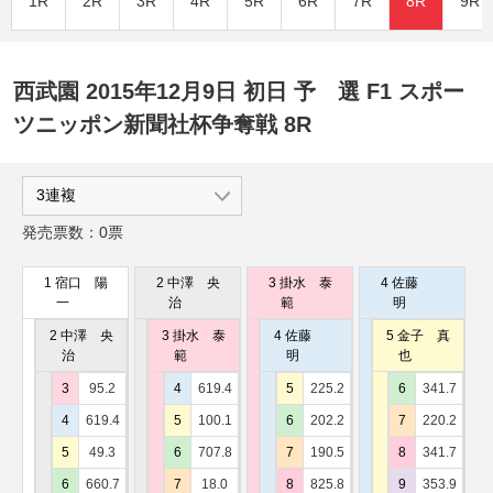
1R
2R
3R
4R
5R
6R
7R
8R
9R
西武園 2015年12月9日 初日 予 選 F1 スポー
ツニッポン新聞社杯争奪戦 8R
発売票数：0票
1 宿口 陽
2 中澤 央
3 掛水 泰
4 佐藤
一
治
範
明
2 中澤 央
3 掛水 泰
4 佐藤
5 金子 真
治
範
明
也
3
95.2
4
619.4
5
225.2
6
341.7
4
619.4
5
100.1
6
202.2
7
220.2
5
49.3
6
707.8
7
190.5
8
341.7
6
660.7
7
18.0
8
825.8
9
353.9