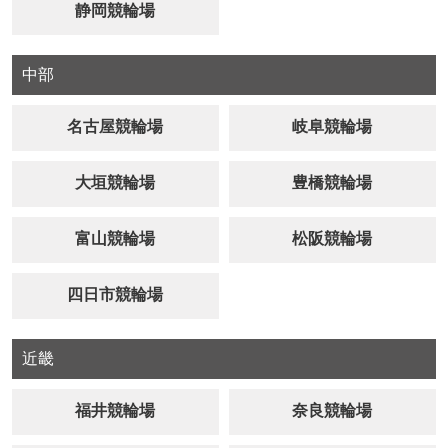
静岡競輪場
中部
名古屋競輪場
岐阜競輪場
大垣競輪場
豊橋競輪場
富山競輪場
松阪競輪場
四日市競輪場
近畿
福井競輪場
奈良競輪場