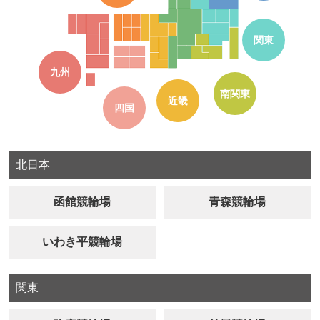
関東
九州
南関東
近畿
四国
北日本
函館競輪場
青森競輪場
いわき平競輪場
関東