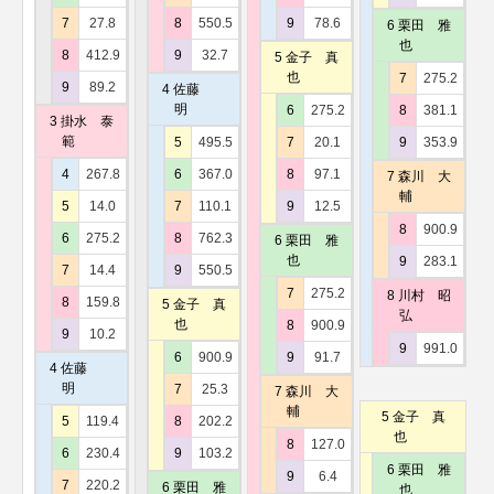
7
27.8
8
550.5
9
78.6
6 栗田 雅
也
8
412.9
9
32.7
5 金子 真
也
7
275.2
9
89.2
4 佐藤
明
6
275.2
8
381.1
3 掛水 泰
範
5
495.5
7
20.1
9
353.9
4
267.8
6
367.0
8
97.1
7 森川 大
輔
5
14.0
7
110.1
9
12.5
8
900.9
6
275.2
8
762.3
6 栗田 雅
也
9
283.1
7
14.4
9
550.5
7
275.2
8 川村 昭
8
159.8
5 金子 真
弘
也
8
900.9
9
10.2
9
991.0
6
900.9
9
91.7
4 佐藤
明
7
25.3
7 森川 大
輔
5 金子 真
5
119.4
8
202.2
也
8
127.0
6
230.4
9
103.2
6 栗田 雅
9
6.4
7
220.2
6 栗田 雅
也