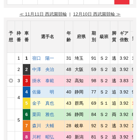
≪ 11月11日 西武園競輪
|
12月10日 西武園競輪 ≫
予
枠
車
年
期
脚
ギア
選手名
府県
級班
競
想
番
番
齢
別
質
倍数
1
1
宿口 陽一
31
埼玉
91
Ｓ２
逃
3.92
101
2
2
中澤 央治
48
大阪
59
Ｓ２
追
3.92
98.
◎
3
3
掛水 泰範
32
高知
98
Ｓ２
逃
3.83
100
4
佐藤 明
40
静岡
77
Ｓ２
追
3.92
95.
4
5
金子 真也
43
群馬
69
Ｓ１
追
3.92
104
6
栗田 雅也
36
静岡
84
Ｓ２
両
3.92
88.
5
7
森川 大輔
28
岐阜
92
Ｓ２
逃
3.92
101
8
川村 昭弘
40
新潟
81
Ｓ２
追
3.92
94.