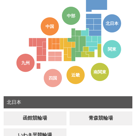
中部
北日本
中国
関東
九州
南関東
近畿
四国
北日本
函館競輪場
青森競輪場
いわき平競輪場