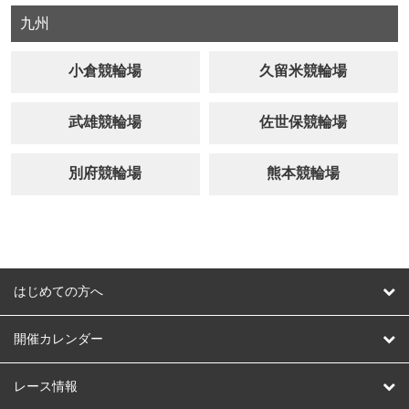
九州
小倉競輪場
久留米競輪場
武雄競輪場
佐世保競輪場
別府競輪場
熊本競輪場
はじめての方へ
はじめての方へ
開催カレンダー
競輪
レース情報