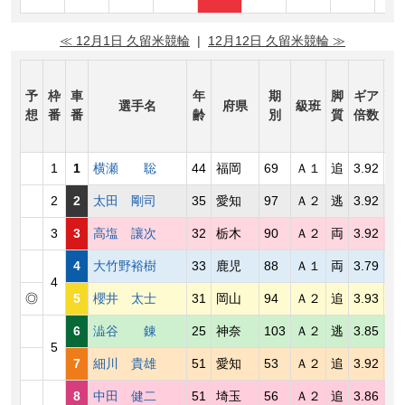
≪ 12月1日 久留米競輪
|
12月12日 久留米競輪 ≫
予
枠
車
年
期
脚
ギア
選手名
府県
級班
競
想
番
番
齢
別
質
倍数
得
1
1
横瀬 聡
44
福岡
69
Ａ１
追
3.92
84
2
2
太田 剛司
35
愛知
97
Ａ２
逃
3.92
80
3
3
高塩 讓次
32
栃木
90
Ａ２
両
3.92
83
4
大竹野裕樹
33
鹿児
88
Ａ１
両
3.79
80
4
◎
5
櫻井 太士
31
岡山
94
Ａ２
追
3.93
91
6
澁谷 錬
25
神奈
103
Ａ２
逃
3.85
77
5
7
細川 貴雄
51
愛知
53
Ａ２
追
3.92
82
8
中田 健二
51
埼玉
56
Ａ２
追
3.86
79