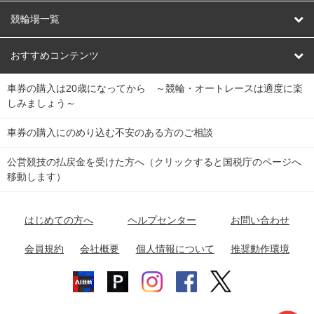
オートレース
レース予想
競輪場一覧
競輪くじ
レース結果
北日本
函館競輪場
青森競輪場
いわき平競輪場
おすすめコンテンツ
車券の購入は20歳になってから ～競輪・オートレースは適度に楽
Dokanto!
キャリーオーバー一覧
関
競輪選手情報
弥彦競輪場
前橋競輪場
取手競輪場
宇都宮競輪場
しみましょう～
東
大宮競輪場
西武園競輪場
京王閣競輪場
立川競輪場
チャリロトプラザ
Perfecta Navi
車券の購入にのめり込む不安のある方のご相談
南
松戸競輪場
千葉競輪場
川崎競輪場
平塚競輪場
公営競技の払戻金を受けた方へ（クリックすると国税庁のページへ
netkeirin
関
移動します）
小田原競輪場
伊東競輪場
静岡競輪場
東
ケイリンガル
中
名古屋競輪場
岐阜競輪場
大垣競輪場
豊橋競輪場
はじめての方へ
ヘルプセンター
お問い合わせ
部
チャリレンジャー
富山競輪場
松阪競輪場
四日市競輪場
会員規約
会社概要
個人情報について
推奨動作環境
競輪場情報
近
福井競輪場
奈良競輪場
向日町競輪場
和歌山競輪場
畿
岸和田競輪場
オートレース場情報