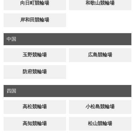
向日町競輪場
和歌山競輪場
岸和田競輪場
中国
玉野競輪場
広島競輪場
防府競輪場
四国
高松競輪場
小松島競輪場
高知競輪場
松山競輪場