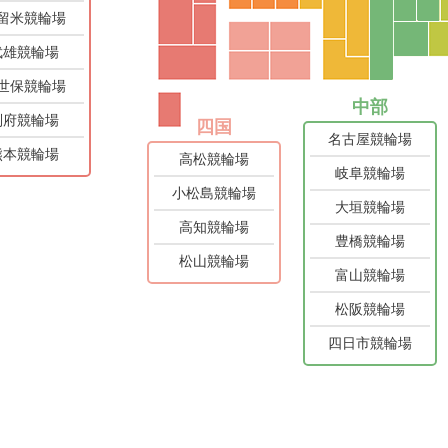
留米競輪場
武雄競輪場
世保競輪場
中部
別府競輪場
四国
名古屋競輪場
熊本競輪場
高松競輪場
岐阜競輪場
小松島競輪場
大垣競輪場
高知競輪場
豊橋競輪場
松山競輪場
富山競輪場
松阪競輪場
四日市競輪場