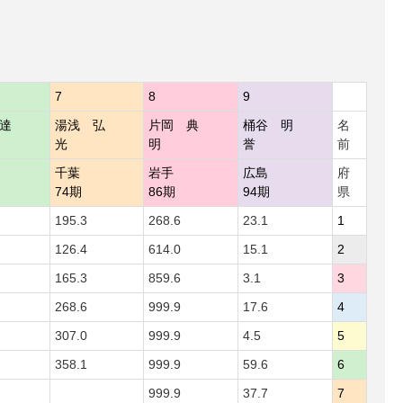
7
8
9
達
湯浅 弘
片岡 典
桶谷 明
名
光
明
誉
前
千葉
岩手
広島
府
74期
86期
94期
県
195.3
268.6
23.1
1
126.4
614.0
15.1
2
165.3
859.6
3.1
3
268.6
999.9
17.6
4
307.0
999.9
4.5
5
358.1
999.9
59.6
6
999.9
37.7
7