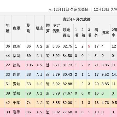
≪ 12月11日 久留米競輪
|
12月13日 久
直近4ヶ月の成績
年
期
脚
ギア
府県
級班
競走
1
2
3
着
2
齢
別
質
倍数
勝率
得点
着
着
着
外
率
樹
36
群馬
86
Ａ２
追
3.85
82.75
1
2
5
17
4
12
聡
44
福岡
69
Ａ１
追
3.92
84.50
0
0
1
8
0
0
斗
22
徳島
105
Ａ２
逃
3.71
81.73
1
2
2
21
3.85
11
樹
33
鹿児
88
Ａ１
両
3.79
80.43
2
1
1
17
9.52
14
雄
51
愛知
53
Ａ２
追
3.92
82.88
1
2
3
20
3.85
11
哉
39
愛知
79
Ａ１
追
3.79
74.67
0
0
0
15
0
0
光
42
千葉
74
Ａ２
追
3.85
82.00
1
1
3
16
4.76
9.
明
39
岩手
86
Ａ２
追
3.92
77.68
0
0
1
19
0
0