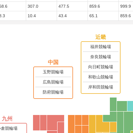
68.6
307.0
477.5
859.6
999.9
8.3
10.4
43.4
65.1
859.6
近畿
福井競輪場
奈良競輪場
中国
向日町競輪場
玉野競輪場
和歌山競輪場
広島競輪場
岸和田競輪場
防府競輪場
九州
小倉競輪場