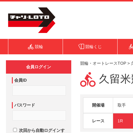
競輪
競輪くじ
競輪・オートレースTOP
>
会員ログイン
久留米競
会員ID
パスワード
開催場
取手
レース
1R
次回から自動ログインす