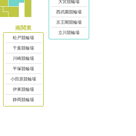
大宮競輪場
西武園競輪場
京王閣競輪場
南関東
立川競輪場
松戸競輪場
千葉競輪場
川崎競輪場
平塚競輪場
小田原競輪場
伊東競輪場
静岡競輪場