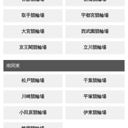
取手競輪場
宇都宮競輪場
大宮競輪場
西武園競輪場
京王閣競輪場
立川競輪場
南関東
松戸競輪場
千葉競輪場
川崎競輪場
平塚競輪場
小田原競輪場
伊東競輪場