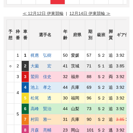
≪ 12月12日 伊東競輪
|
12月14日 伊東競輪 ≫
予
枠
車
年
期
脚
選手名
府県
級班
ギア倍
想
番
番
齢
別
質
1
1
梶應 弘樹
50
愛媛
57
Ｓ２
追
3.92
○
2
2
大薗 宏
41
茨城
71
Ｓ１
追
3.85
3
3
鷲田 佳史
32
福井
88
Ｓ２
両
3.92
4
池上 孝之
44
兵庫
69
Ｓ２
追
3.92
4
5
松尾 透
30
福岡
96
Ｓ２
追
3.92
6
高峰 賢治
44
山梨
73
Ｓ２
追
3.92
5
7
村田 雅一
31
兵庫
90
Ｓ２
追
3.85
3.9
8
月森 亮輔
23
岡山
101
Ｓ２
逃
3.92