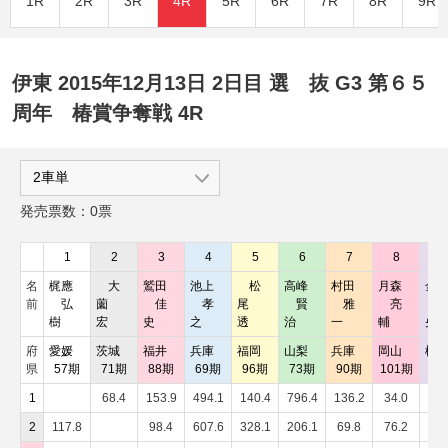
1R
2R
3R
4R
5R
6R
7R
8R
9R
伊東 2015年12月13日 2日目 選 抜 G3 第６５
周年 椿賞争奪戦 4R
発売票数：0票
1
2
3
4
5
6
7
8
9
名
梶應
大
鷲田
池上
松
高峰
村田
月森
金
前
弘
薗
佳
孝
尾
賢
雅
亮
樹
宏
史
之
透
治
一
輔
府
愛媛
茨城
福井
兵庫
福岡
山梨
兵庫
岡山
栃
県
57期
71期
88期
69期
96期
73期
90期
101期
10
1
68.4
153.9
494.1
140.4
796.4
136.2
34.0
18
2
117.8
98.4
607.6
328.1
206.1
69.8
76.2
2.