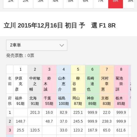
1R
2R
3R
4R
5R
6R
7R
8R
9R
立川 2015年12月16日 初日 予 選 F1 8R
発売票数：0票
1
2
3
4
5
6
7
8
9
名
伊原
中村敏
鈴
山本
柳
長崎
河村
菊池
前
克
之
木
恵
谷
達
章
崇
彦
輔
誠
介
崇
也
憲
訓
府
福井
北海
千葉
福島
岡山
神奈
京都
栃木
千
県
91期
91期
55期
100期
87期
89期
83期
85期
92
1
201.3
16.0
82.9
225.1
999.9
22.0
999.9
47
2
148.7
48.7
37.0
245.5
999.9
238.3
999.9
77
3
25.5
120.5
33.0
123.2
167.9
65.0
611.6
5.