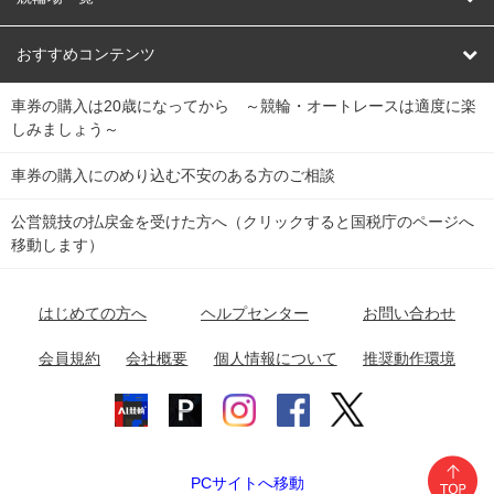
競輪くじ
レース結果
北日本
函館競輪場
青森競輪場
いわき平競輪場
おすすめコンテンツ
車券の購入は20歳になってから ～競輪・オートレースは適度に楽
Dokanto!
キャリーオーバー一覧
関
競輪選手情報
弥彦競輪場
前橋競輪場
取手競輪場
宇都宮競輪場
しみましょう～
東
大宮競輪場
西武園競輪場
京王閣競輪場
立川競輪場
チャリロトプラザ
Perfecta Navi
車券の購入にのめり込む不安のある方のご相談
南
松戸競輪場
千葉競輪場
川崎競輪場
平塚競輪場
公営競技の払戻金を受けた方へ（クリックすると国税庁のページへ
netkeirin
関
移動します）
小田原競輪場
伊東競輪場
静岡競輪場
東
ケイリンガル
中
名古屋競輪場
岐阜競輪場
大垣競輪場
豊橋競輪場
はじめての方へ
ヘルプセンター
お問い合わせ
部
チャリレンジャー
富山競輪場
松阪競輪場
四日市競輪場
会員規約
会社概要
個人情報について
推奨動作環境
競輪場情報
近
福井競輪場
奈良競輪場
向日町競輪場
和歌山競輪場
畿
岸和田競輪場
オートレース場情報
PCサイトへ移動