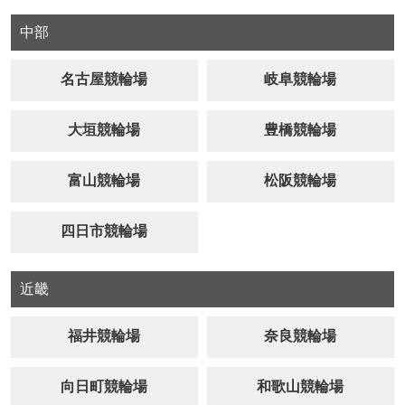
中部
名古屋競輪場
岐阜競輪場
大垣競輪場
豊橋競輪場
富山競輪場
松阪競輪場
四日市競輪場
近畿
福井競輪場
奈良競輪場
向日町競輪場
和歌山競輪場