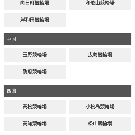
向日町競輪場
和歌山競輪場
岸和田競輪場
中国
玉野競輪場
広島競輪場
防府競輪場
四国
高松競輪場
小松島競輪場
高知競輪場
松山競輪場