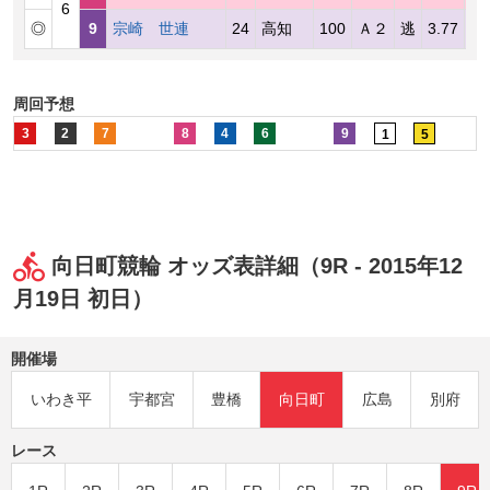
6
◎
9
宗崎 世連
24
高知
100
Ａ２
逃
3.77
89
周回予想
3
2
7
8
4
6
9
1
5
向日町競輪 オッズ表詳細（9R - 2015年12
月19日 初日）
開催場
いわき平
宇都宮
豊橋
向日町
広島
別府
レース