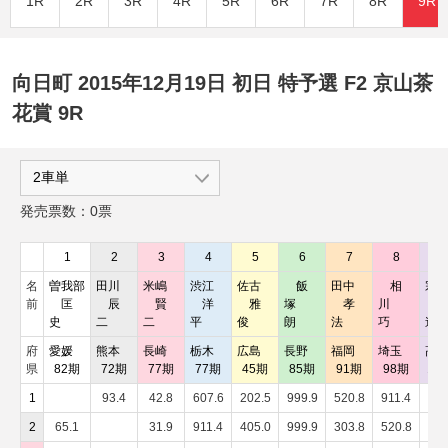
1R
2R
3R
4R
5R
6R
7R
8R
9R
向日町 2015年12月19日 初日 特予選 F2 京山茶
花賞 9R
発売票数：0票
1
2
3
4
5
6
7
8
9
名
曽我部
田川
米嶋
渋江
佐古
飯
田中
相
宗
前
匡
辰
賢
洋
雅
塚
孝
川
史
二
二
平
俊
朗
法
巧
府
愛媛
熊本
長崎
栃木
広島
長野
福岡
埼玉
高
県
82期
72期
77期
77期
45期
85期
91期
98期
10
1
93.4
42.8
607.6
202.5
999.9
520.8
911.4
1.
2
65.1
31.9
911.4
405.0
999.9
303.8
520.8
12