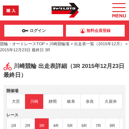
ログイン
無料会員登録
競輪・オートレースTOP
>
川崎競輪場
>
出走表一覧（2015年12月）
>
2015年12月23日 最終日 3R
川崎競輪 出走表詳細（3R 2015年12月23日
最終日）
開催場
大宮
川崎
静岡
岐阜
奈良
久留米
レース
1R
2R
3R
4R
5R
6R
7R
8R
9R