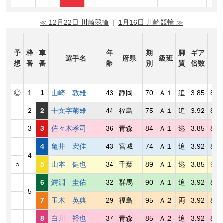
≪ 12月22日 川崎競輪
|
1月16日 川崎競輪 ≫
予
枠
車
年
期
脚
ギア
選手名
府県
級班
競
想
番
番
齢
別
質
倍数
得
◎
1
1
山崎 敦雄
43
静岡
70
Ａ１
追
3.85
86.
2
2
十文字菊雄
44
福島
75
Ａ１
追
3.92
87.
3
3
佐々木孝司
36
青森
84
Ａ１
逃
3.85
89.
4
亀井 宏佳
43
宮城
74
Ａ１
追
3.92
85.
4
○
5
山本 健也
34
千葉
89
Ａ１
逃
3.85
92.
6
鰐淵 圭佑
32
群馬
90
Ａ１
追
3.92
83.
5
7
玉木 英典
29
福島
95
Ａ２
両
3.92
87.
8
白川 裕也
37
青森
85
Ａ２
追
3.92
83.