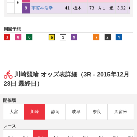
6
9
宇賀神浩幸
41
栃木
73
Ａ１
追
3.92
88.
周回予想
3
8
6
9
7
2
4
5
1
川崎競輪 オッズ表詳細（3R - 2015年12月
23日 最終日）
開催場
大宮
川崎
静岡
岐阜
奈良
久留米
レース