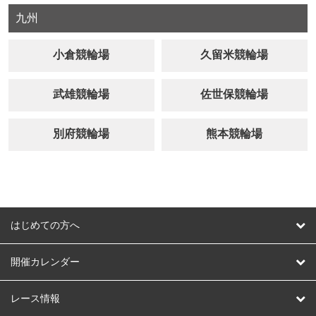
九州
小倉競輪場
久留米競輪場
武雄競輪場
佐世保競輪場
別府競輪場
熊本競輪場
はじめての方へ
はじめての方へ
開催カレンダー
競輪
レース情報