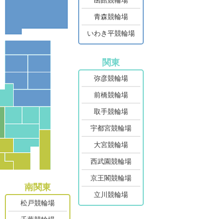
青森競輪場
いわき平競輪場
関東
弥彦競輪場
前橋競輪場
取手競輪場
宇都宮競輪場
大宮競輪場
西武園競輪場
京王閣競輪場
南関東
立川競輪場
松戸競輪場