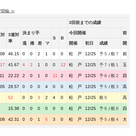
戸競輪 ≫
3回前までの成績
決まり手
今回開催
前回開
連対
3連対
S
B
率
逃
捲
差
マ
開催
初日
成績
開催
般７
予５
.08
46.15
0
0
2
1
0
0
松 戸
12/25
前 橋
般１
予７
.17
41.67
4
2
1
0
0
12
松 戸
12/25
玉 野
般２
予６
.11
22.22
2
0
1
0
11
2
松 戸
12/25
四日市
般３
予５
.05
28.57
0
0
0
4
0
0
松 戸
12/25
高 松
般５
52
0
0
3
2
4
0
松 戸
12/25
高 松
般６
予６
15.38
0
0
0
0
0
0
松 戸
12/25
四日市
般４
予５
.08
42.31
0
0
1
5
3
0
松 戸
12/25
大 垣