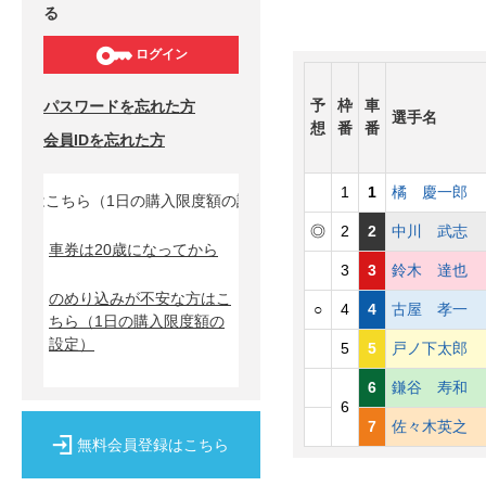
る
ログイン
予
枠
車
パスワードを忘れた方
選手名
想
番
番
会員IDを忘れた方
1
1
橘 慶一
はこちら（1日の購入限度額の設定）↓
◎
2
2
中川 武
車券は20歳になってから
3
3
鈴木 達
のめり込みが不安な方はこ
○
4
4
古屋 孝
ちら
（1日の購入限度額の
設定）
5
5
戸ノ下太
6
鎌谷 寿
6
7
佐々木英
無料会員登録はこちら