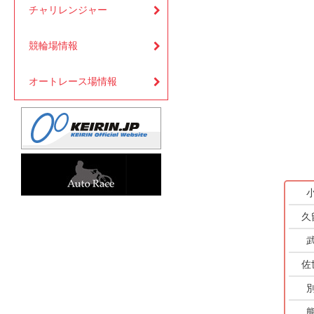
チャリレンジャー
競輪場情報
オートレース場情報
久
佐