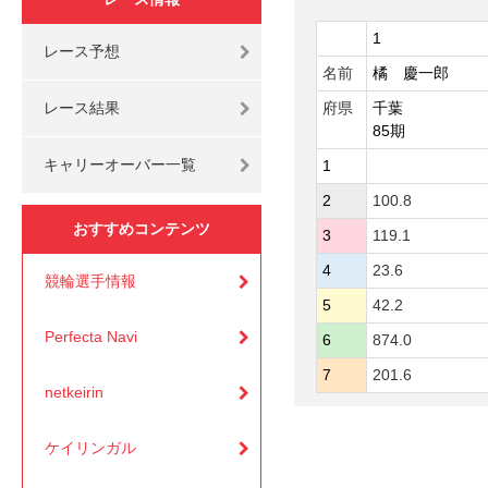
1
レース予想
名前
橘 慶一郎
レース結果
府県
千葉
85期
キャリーオーバー一覧
1
2
100.8
おすすめコンテンツ
3
119.1
4
23.6
競輪選手情報
5
42.2
Perfecta Navi
6
874.0
7
201.6
netkeirin
ケイリンガル