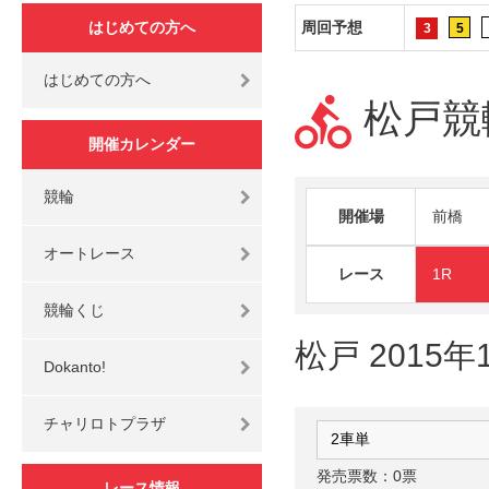
はじめての方へ
周回予想
3
5
はじめての方へ
松戸競輪
開催カレンダー
競輪
開催場
前橋
オートレース
レース
1R
競輪くじ
松戸 2015
Dokanto!
チャリロトプラザ
発売票数：0票
レース情報