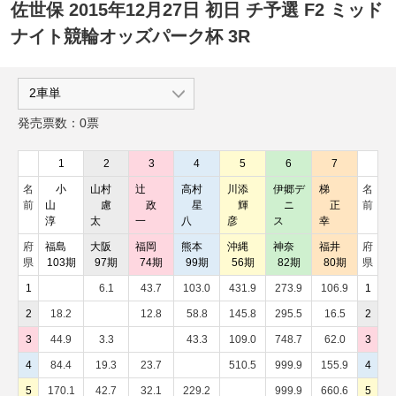
佐世保 2015年12月27日 初日 チ予選 F2 ミッド
ナイト競輪オッズパーク杯 3R
発売票数：0票
1
2
3
4
5
6
7
名
小
山村
辻
高村
川添
伊郷デ
梯
名
前
山
慮
政
星
輝
ニ
正
前
淳
太
一
八
彦
ス
幸
府
福島
大阪
福岡
熊本
沖縄
神奈
福井
府
県
103期
97期
74期
99期
56期
82期
80期
県
1
6.1
43.7
103.0
431.9
273.9
106.9
1
2
18.2
12.8
58.8
145.8
295.5
16.5
2
3
44.9
3.3
43.3
109.0
748.7
62.0
3
4
84.4
19.3
23.7
510.5
999.9
155.9
4
5
170.1
42.7
32.1
229.2
999.9
660.6
5