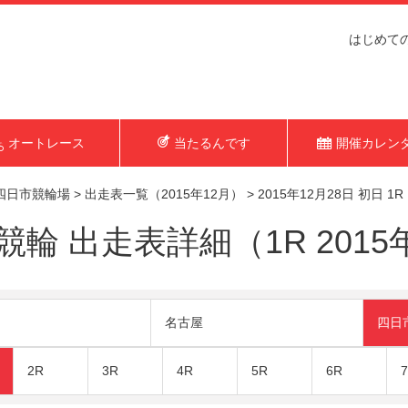
はじめて
オートレース
当たるんです
開催カレン
四日市競輪場
>
出走表一覧（2015年12月）
>
2015年12月28日 初日 1R
輪 出走表詳細（1R 2015年
名古屋
四日
2R
3R
4R
5R
6R