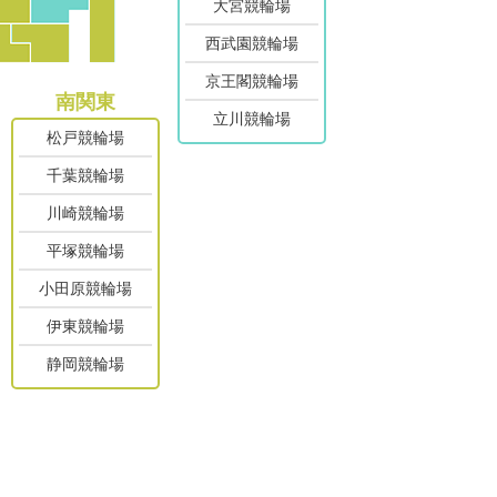
大宮競輪場
西武園競輪場
京王閣競輪場
南関東
立川競輪場
松戸競輪場
千葉競輪場
川崎競輪場
平塚競輪場
小田原競輪場
伊東競輪場
静岡競輪場