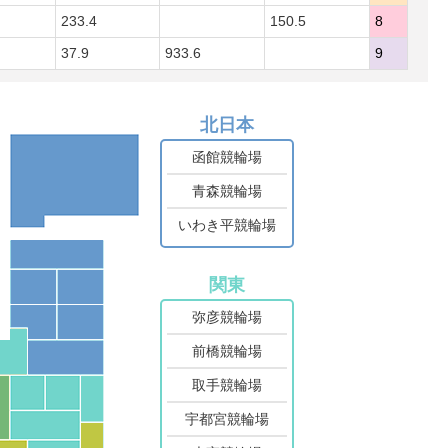
233.4
150.5
8
37.9
933.6
9
北日本
函館競輪場
青森競輪場
いわき平競輪場
関東
弥彦競輪場
前橋競輪場
取手競輪場
宇都宮競輪場