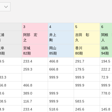
3
4
5
6
三浦
阿部 宏
井上
吉田 彰
関根 
靖
之
剛
久
人
岐阜
宮城
岡山
香川
福島
3期
82期
85期
80期
94期
9.5
233.4
466.8
291.7
194.5
259.3
666.8
179.5
222.2
33.3
999.9
999.9
72.9
66.8
466.8
999.9
999.9
8.6
389.0
999.9
778.0
08.5
116.7
999.9
583.5
4.9
233.4
518.6
245.6
145.8