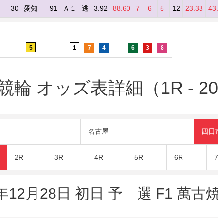
希
30
愛知
91
Ａ１
逃
3.92
88.60
7
6
5
12
23.33
43
5
1
7
4
6
3
8
輪 オッズ表詳細（1R - 20
名古屋
四日
2R
3R
4R
5R
6R
5年12月28日 初日 予 選 F1 