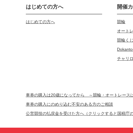
はじめての方へ
開催
はじめての方へ
競輪
オート
競輪く
Dokanto
チャリ
車券の購入は20歳になってから ～競輪・オートレー
車券の購入にのめり込む不安のある方のご相談
公営競技の払戻金を受けた方へ（クリックすると国税庁