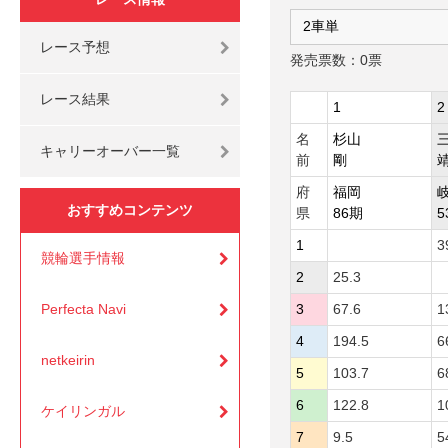
レース予想
発売票数：0票
レース結果
1
2
名
杉山
キャリーオーバー一覧
前
剛
府
福岡
おすすめコンテンツ
県
86期
5
1
3
競輪選手情報
2
25.3
Perfecta Navi
3
67.6
1
4
194.5
6
netkeirin
5
103.7
6
6
122.8
1
ケイリンガル
7
9.5
5