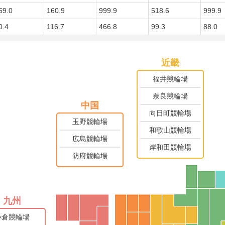
59.0
160.9
999.9
518.6
999.9
0.4
116.7
466.8
99.3
88.0
近畿
福井競輪場
奈良競輪場
中国
向日町競輪場
玉野競輪場
和歌山競輪場
広島競輪場
岸和田競輪場
防府競輪場
九州
小倉競輪場