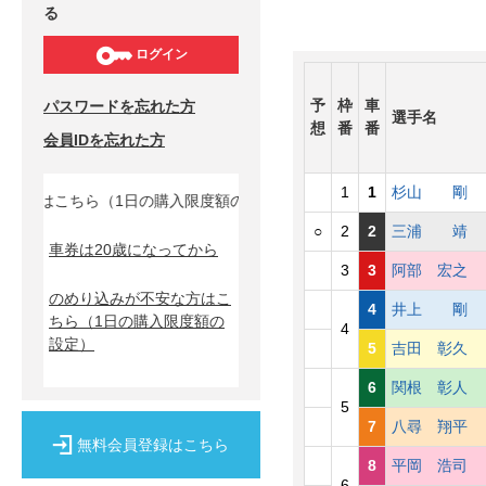
る
ログイン
予
枠
車
パスワードを忘れた方
選手名
想
番
番
会員IDを忘れた方
1
1
杉山 
方はこちら（1日の購入限度額の設定）↓
○
2
2
三浦 
車券は20歳になってから
3
3
阿部 宏
のめり込みが不安な方はこ
4
井上 
ちら
（1日の購入限度額の
4
設定）
5
吉田 彰
6
関根 彰
5
7
八尋 翔
無料会員登録はこちら
8
平岡 浩
6