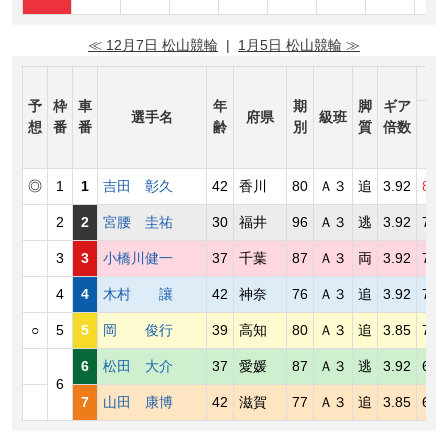
≪ 12月7日 松山競輪
|
1月5日 松山競輪 ≫
予
枠
車
年
期
脚
ギア
選手名
府県
級班
競
想
番
番
齢
別
質
倍数
得
◎
1
1
吉田 彰久
42
香川
80
Ａ３
追
3.92
84.
2
2
宮腰 圭祐
30
福井
96
Ａ３
逃
3.92
78.
3
3
小橋川健一
37
千葉
87
Ａ３
両
3.92
77.
4
4
木村 讓
42
神奈
76
Ａ３
追
3.92
72.
○
5
5
岡 俊行
39
高知
80
Ａ３
追
3.85
78.
6
松田 大介
37
愛媛
87
Ａ３
逃
3.92
65.
6
7
山田 康博
42
滋賀
77
Ａ３
追
3.85
69.