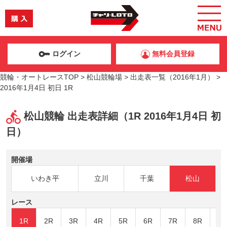
ログイン
無料会員登録
競輪・オートレースTOP
>
松山競輪場
>
出走表一覧（2016年1月）
>
2016年1月4日 初日 1R
松山競輪 出走表詳細（1R 2016年1月4日 初
日）
開催場
いわき平
立川
千葉
松山
レース
1R
2R
3R
4R
5R
6R
7R
8R
9R