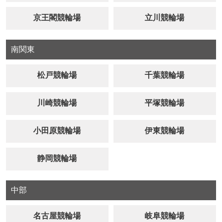
京王閣競輪場
立川競輪場
南関東
松戸競輪場
千葉競輪場
川崎競輪場
平塚競輪場
小田原競輪場
伊東競輪場
静岡競輪場
中部
名古屋競輪場
岐阜競輪場