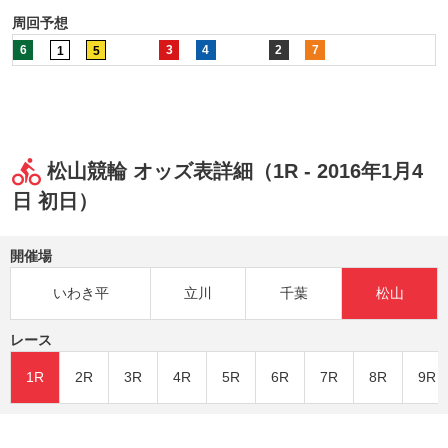
周回予想
6
3
4
2
7
1
5
松山競輪 オッズ表詳細（1R - 2016年1月4
日 初日）
開催場
いわき平
立川
千葉
松山
レース
1R
2R
3R
4R
5R
6R
7R
8R
9R