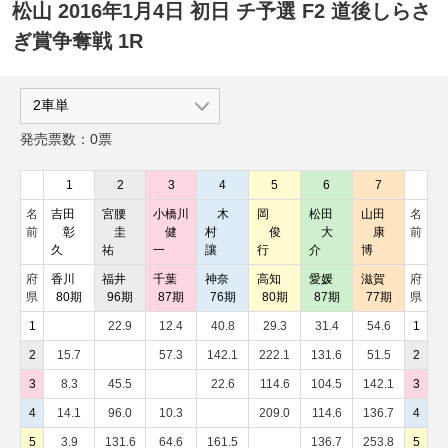
松山 2016年1月4日 初日 チ予選 F2 道後しらさ
ぎ賞争奪戦 1R
発売票数：0票
1
2
3
4
5
6
7
名
吉田
宮腰
小橋川
木
岡
松田
山田
名
前
彰
圭
健
村
俊
大
康
前
久
祐
一
讓
行
介
博
府
香川
福井
千葉
神奈
高知
愛媛
滋賀
府
県
80期
96期
87期
76期
80期
87期
77期
県
1
22.9
12.4
40.8
29.3
31.4
54.6
1
2
15.7
57.3
142.1
222.1
131.6
51.5
2
3
8.3
45.5
22.6
114.6
104.5
142.1
3
4
14.1
96.0
10.3
209.0
114.6
136.7
4
5
3.9
131.6
64.6
161.5
136.7
253.8
5