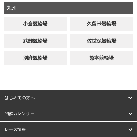
九州
小倉競輪場
久留米競輪場
武雄競輪場
佐世保競輪場
別府競輪場
熊本競輪場
はじめての方へ
はじめての方へ
開催カレンダー
競輪
レース情報