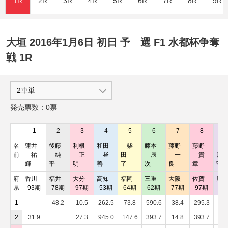
1R
2R
3R
4R
5R
6R
7R
8R
9R
大垣 2016年1月6日 初日 予 選 F1 水都杯争奪
戦 1R
発売票数：0票
1
2
3
4
5
6
7
8
9
名
蓮井
後藤
利根
和田
柴
藤本
藤野
藤野
前
祐
純
正
昼
田
辰
一
貴
輝
平
明
善
了
次
良
章
府
香川
福井
大分
高知
福岡
三重
大阪
佐賀
広
県
93期
78期
97期
53期
64期
62期
77期
97期
94
1
48.2
10.5
262.5
73.8
590.6
38.4
295.3
17
2
31.9
27.3
945.0
147.6
393.7
14.8
393.7
124