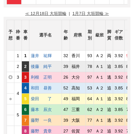
≪ 12月18日 大垣競輪
|
1月7日 大垣競輪 ≫
予
枠
車
年
期
脚
ギア
選手名
府県
級班
競
想
番
番
齢
別
質
倍数
得
1
1
蓮井 祐輝
32
香川
93
Ａ２
両
3.92
90.
2
2
後藤 純平
39
福井
78
Ａ１
追
3.85
86.
◎
3
3
利根 正明
26
大分
97
Ａ１
逃
3.92
88.
4
和田 昼善
52
高知
53
Ａ２
追
3.85
82.
4
○
5
柴田 了
49
福岡
64
Ａ１
追
3.92
85.
6
藤本 辰次
47
三重
62
Ａ２
追
3.85
72.
5
7
藤野 一良
39
大阪
77
Ａ１
逃
3.92
84.
8
藤野 貴章
27
佐賀
97
Ａ２
追
3.92
73.