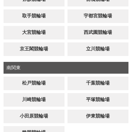
取手競輪場
宇都宮競輪場
大宮競輪場
西武園競輪場
京王閣競輪場
立川競輪場
南関東
松戸競輪場
千葉競輪場
川崎競輪場
平塚競輪場
小田原競輪場
伊東競輪場