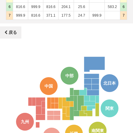
6
816.6
999.9
816.6
204.1
25.6
583.2
6
7
999.9
816.6
371.1
177.5
24.7
999.9
7
戻る
中部
北日本
中国
関東
九州
南関東