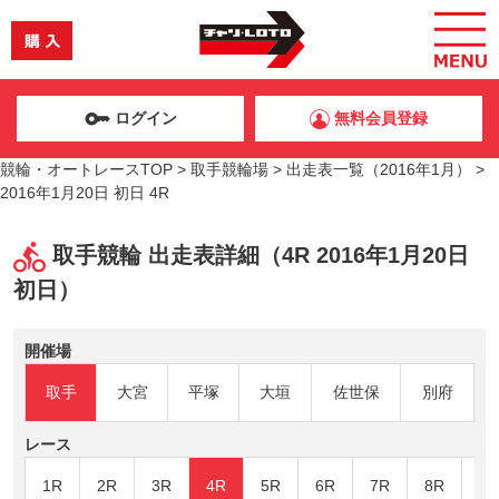
ログイン
無料会員登録
競輪・オートレースTOP
>
取手競輪場
>
出走表一覧（2016年1月）
>
2016年1月20日 初日 4R
取手競輪 出走表詳細（4R 2016年1月20日
初日）
開催場
取手
大宮
平塚
大垣
佐世保
別府
レース
1R
2R
3R
4R
5R
6R
7R
8R
9R