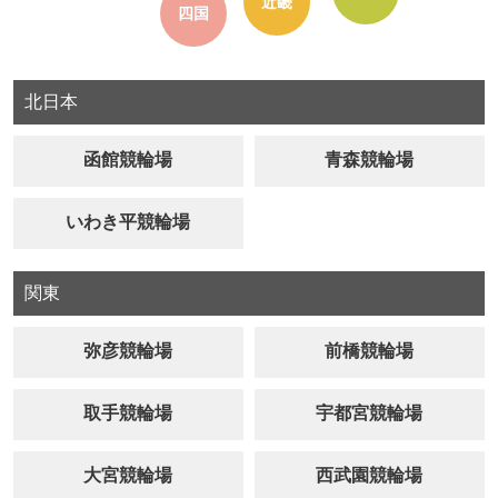
近畿
四国
北日本
函館競輪場
青森競輪場
いわき平競輪場
関東
弥彦競輪場
前橋競輪場
取手競輪場
宇都宮競輪場
大宮競輪場
西武園競輪場