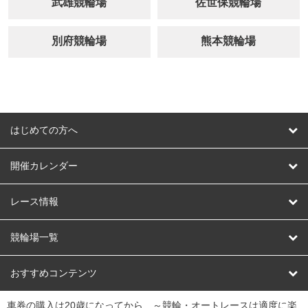
武雄競輪場
佐世保競輪場
別府競輪場
熊本競輪場
はじめての方へ
はじめての方へ
開催カレンダー
競輪
レース情報
オートレース
レース予想
競輪場一覧
競輪くじ
レース結果
北日本
函館競輪場
青森競輪場
いわき平競輪場
おすすめコンテンツ
車券の購入は20歳になってから ～競輪・オートレースは適度に楽