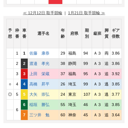
≪ 12月12日 取手競輪
|
1月21日 取手競輪 ≫
予
枠
車
年
期
脚
ギア
選手名
府県
級班
競
想
番
番
齢
別
質
倍数
得
1
1
佐藤 康恭
29
福島
94
Ａ３
両
3.86
71
2
2
渡邉 孝光
38
静岡
99
Ａ３
追
3.86
68
3
3
上田 栄蔵
37
福島
95
Ａ３
追
3.92
75
○
4
4
高橋 昇平
26
埼玉
99
Ａ３
逃
3.85
83
◎
5
5
大矢 崇弘
24
東京
107
Ａ３
逃
3.77
79
6
稲垣 勝弘
55
埼玉
46
Ａ３
追
3.85
67
6
7
三ツ井 勉
60
神奈
45
Ａ３
追
3.64
77