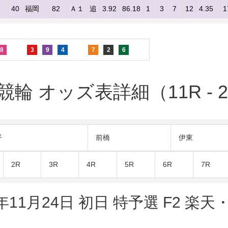
夫
40
福岡
82
Ａ１
追
3.92
86.18
1
3
7
12
4.35
1
8
3
9
4
7
2
6
輪 オッズ表詳細（11R - 2
平
前橋
伊東
2R
3R
4R
5R
6R
7R
6年11月24日 初日 特予選 F2