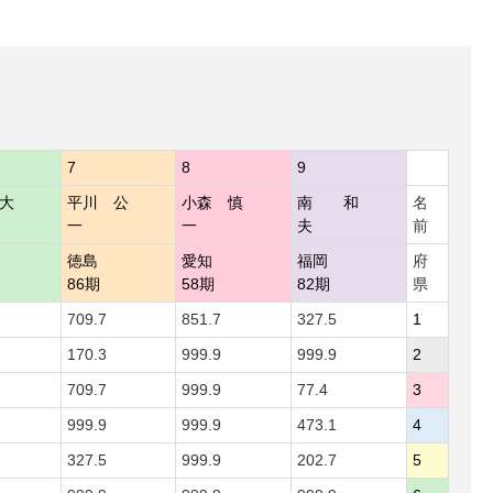
7
8
9
大
平川 公
小森 慎
南 和
名
一
一
夫
前
徳島
愛知
福岡
府
86期
58期
82期
県
709.7
851.7
327.5
1
170.3
999.9
999.9
2
709.7
999.9
77.4
3
999.9
999.9
473.1
4
327.5
999.9
202.7
5