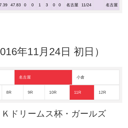
7.39
47.83
0
0
1
3
0
0
名古屋
11/24
名古屋
11/
016年11月24日 初日）
名古屋
小倉
8R
9R
10R
11R
12R
 楽天・Ｋドリームス杯・ガールズ