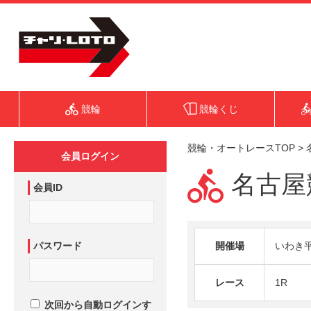
競輪
競輪くじ
競輪・オートレースTOP
>
会員ログイン
名古屋競
会員ID
パスワード
開催場
いわき
レース
1R
次回から自動ログインす