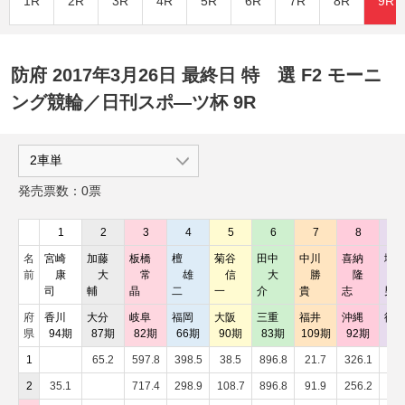
1R
2R
3R
4R
5R
6R
7R
8R
9R
防府 2017年3月26日 最終日 特 選 F2 モーニ
ング競輪／日刊スポ―ツ杯 9R
発売票数：0票
1
2
3
4
5
6
7
8
9
名
宮崎
加藤
板橋
檀
菊谷
田中
中川
喜納
増
前
康
大
常
雄
信
大
勝
隆
司
輔
晶
二
一
介
貴
志
府
香川
大分
岐阜
福岡
大阪
三重
福井
沖縄
徳
県
94期
87期
82期
66期
90期
83期
109期
92期
74
1
65.2
597.8
398.5
38.5
896.8
21.7
326.1
4.
2
35.1
717.4
298.9
108.7
896.8
91.9
256.2
13