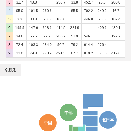
3
31.7
48.8
258.7
33.8
452.7
26.8
200.0
382
4
95.0
101.5
260.6
85.5
702.2
249.3
46.7
614
5
3.3
33.8
70.5
163.0
446.8
73.6
102.4
157
6
195.5
147.6
318.6
414.5
224.9
409.6
430.1
955
7
34.6
65.5
27.7
286.7
51.9
546.1
197.7
139
8
72.4
103.3
184.0
56.7
79.2
614.4
176.4
555
9
22.0
79.8
270.9
491.5
67.7
819.2
121.5
419.6
戻る
中部
北日本
中国