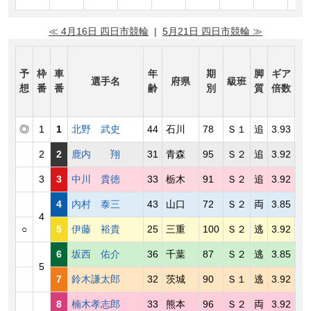
≪ 4月16日 四日市競輪
|
5月21日 四日市競輪 ≫
予
枠
車
年
期
脚
ギア
選手名
府県
級班
競
想
番
番
齢
別
質
倍数
◎
1
1
北野 武史
44
石川
78
Ｓ１
追
3.93
10
2
2
鹿内 翔
31
青森
95
Ｓ２
追
3.92
10
3
3
中川 貴徳
33
栃木
91
Ｓ２
追
3.92
10
4
内村 泰三
43
山口
72
Ｓ２
両
3.85
96
4
○
5
伊藤 裕貴
25
三重
100
Ｓ２
逃
3.92
10
6
坂西 佑介
36
千葉
87
Ｓ２
逃
3.85
93
5
7
鈴木謙太郎
32
茨城
90
Ｓ１
逃
3.92
98
8
楠木孝志郎
33
熊本
96
Ｓ２
両
3.92
93