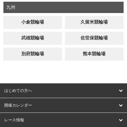
九州
小倉競輪場
久留米競輪場
武雄競輪場
佐世保競輪場
別府競輪場
熊本競輪場
はじめての方へ
はじめての方へ
開催カレンダー
競輪
レース情報