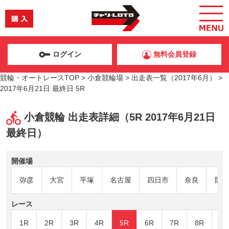
ログイン
無料会員登録
競輪・オートレースTOP
>
小倉競輪場
>
出走表一覧（2017年6月）
>
2017年6月21日 最終日 5R
小倉競輪 出走表詳細（5R 2017年6月21日
最終日）
開催場
弥彦
大宮
平塚
名古屋
四日市
奈良
防府
レース
1R
2R
3R
4R
5R
6R
7R
8R
9R