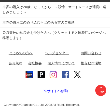
車券の購入は20歳になってから ～競輪・オートレースは適度に楽
Dokanto!
キャリーオーバー一覧
関
競輪選手情報
弥彦競輪場
前橋競輪場
取手競輪場
宇都宮競輪場
しみましょう～
東
大宮競輪場
西武園競輪場
京王閣競輪場
立川競輪場
チャリロトプラザ
Perfecta Navi
車券の購入にのめり込む不安のある方のご相談
南
松戸競輪場
千葉競輪場
川崎競輪場
平塚競輪場
公営競技の払戻金を受けた方へ（クリックすると国税庁のページへ
netkeirin
関
移動します）
小田原競輪場
伊東競輪場
静岡競輪場
東
ケイリンガル
中
名古屋競輪場
岐阜競輪場
大垣競輪場
豊橋競輪場
はじめての方へ
ヘルプセンター
お問い合わせ
部
チャリレンジャー
富山競輪場
松阪競輪場
四日市競輪場
会員規約
会社概要
個人情報について
推奨動作環境
競輪場情報
近
福井競輪場
奈良競輪場
向日町競輪場
和歌山競輪場
畿
岸和田競輪場
オートレース場情報
PCサイトへ移動
中国
玉野競輪場
広島競輪場
防府競輪場
Copyright © Chariloto Co., Ltd. 2008 All Rights Reserved.
四国
高松競輪場
小松島競輪場
高知競輪場
松山競輪場