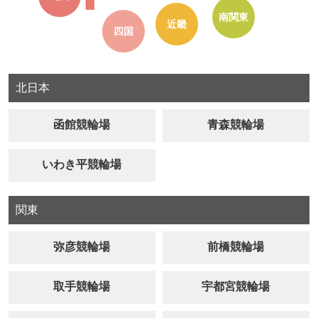
南関東
近畿
四国
北日本
函館競輪場
青森競輪場
いわき平競輪場
関東
弥彦競輪場
前橋競輪場
取手競輪場
宇都宮競輪場