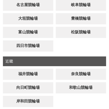
名古屋競輪場
岐阜競輪場
大垣競輪場
豊橋競輪場
富山競輪場
松阪競輪場
四日市競輪場
近畿
福井競輪場
奈良競輪場
向日町競輪場
和歌山競輪場
岸和田競輪場