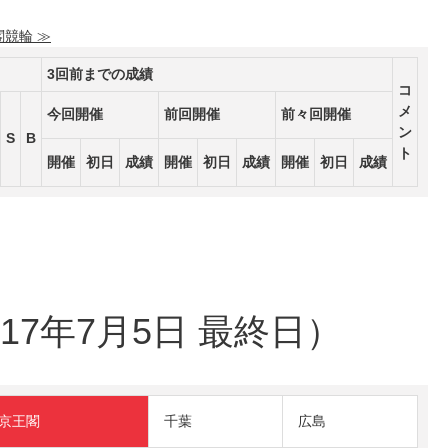
閣競輪 ≫
3回前までの成績
コ
メ
今回開催
前回開催
前々回開催
ン
S
B
ト
開催
初日
成績
開催
初日
成績
開催
初日
成績
17年7月5日 最終日）
京王閣
千葉
広島