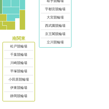
取手競輪場
宇都宮競輪場
大宮競輪場
西武園競輪場
京王閣競輪場
南関東
立川競輪場
松戸競輪場
千葉競輪場
川崎競輪場
平塚競輪場
小田原競輪場
伊東競輪場
静岡競輪場