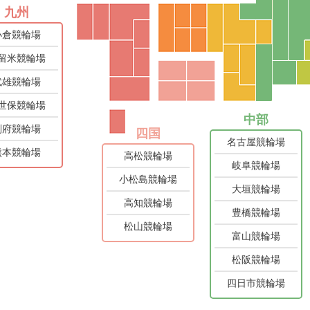
九州
小倉競輪場
留米競輪場
武雄競輪場
世保競輪場
中部
別府競輪場
四国
名古屋競輪場
熊本競輪場
高松競輪場
岐阜競輪場
小松島競輪場
大垣競輪場
高知競輪場
豊橋競輪場
松山競輪場
富山競輪場
松阪競輪場
四日市競輪場