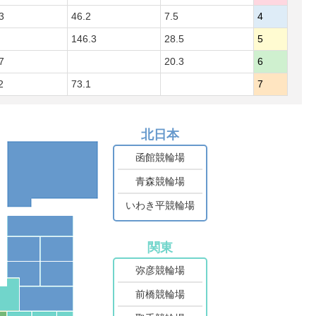
3
46.2
7.5
4
146.3
28.5
5
7
20.3
6
2
73.1
7
北日本
函館競輪場
青森競輪場
いわき平競輪場
関東
弥彦競輪場
前橋競輪場