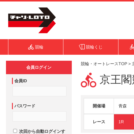
競輪
競輪くじ
競輪・オートレースTOP
>
会員ログイン
京王閣競
会員ID
パスワード
開催場
青森
レース
1R
次回から自動ログインす