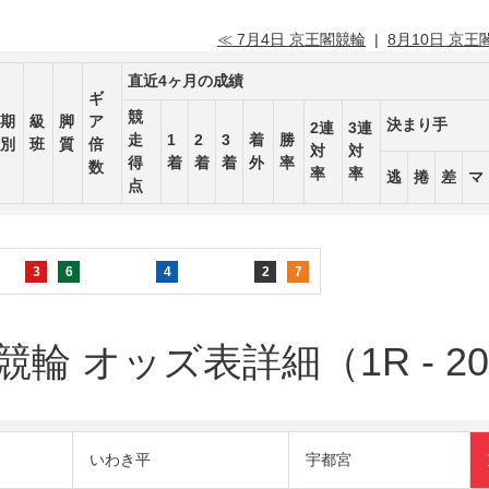
≪ 7月4日 京王閣競輪
|
8月10日 京王
直近4ヶ月の成績
ギ
競
期
級
脚
ア
決まり手
2連
3連
走
1
2
3
着
勝
別
班
質
倍
対
対
得
着
着
着
外
率
数
率
率
逃
捲
差
マ
点
3
6
4
2
7
輪 オッズ表詳細（1R - 20
いわき平
宇都宮