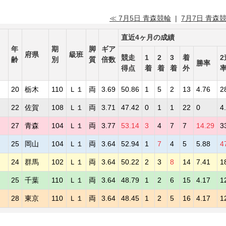
≪ 7月5日 青森競輪
|
7月7日 青森競
直近4ヶ月の成績
年
期
脚
ギア
府県
級班
競走
1
2
3
着
2
齢
別
質
倍数
勝率
得点
着
着
着
外
里
20
栃木
110
Ｌ１
両
3.69
50.86
1
5
2
13
4.76
2
衣
22
佐賀
108
Ｌ１
両
3.71
47.42
0
1
1
22
0
4
子
27
青森
104
Ｌ１
両
3.77
53.14
3
4
7
7
14.29
3
梨
25
岡山
104
Ｌ１
両
3.64
52.94
1
7
4
5
5.88
4
可
24
群馬
102
Ｌ１
両
3.64
50.22
2
3
8
14
7.41
1
璃
25
千葉
110
Ｌ１
両
3.64
48.79
1
2
6
15
4.17
1
弥
28
東京
110
Ｌ１
両
3.64
48.45
1
2
5
16
4.17
1