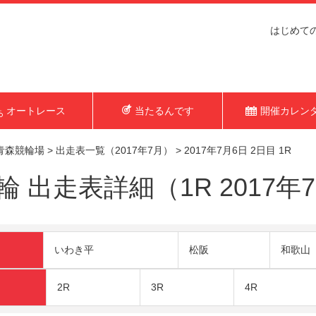
はじめて
オートレース
当たるんです
開催カレン
青森競輪場
>
出走表一覧（2017年7月）
>
2017年7月6日 2日目 1R
 出走表詳細（1R 2017年7
いわき平
松阪
和歌山
2R
3R
4R