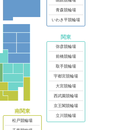
青森競輪場
いわき平競輪場
関東
弥彦競輪場
前橋競輪場
取手競輪場
宇都宮競輪場
大宮競輪場
西武園競輪場
京王閣競輪場
南関東
立川競輪場
松戸競輪場