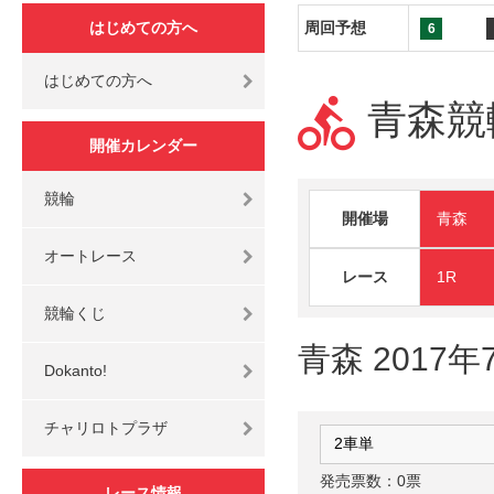
はじめての方へ
周回予想
6
はじめての方へ
青森競輪
開催カレンダー
競輪
開催場
青森
オートレース
レース
1R
競輪くじ
青森 2017
Dokanto!
チャリロトプラザ
発売票数：0票
レース情報