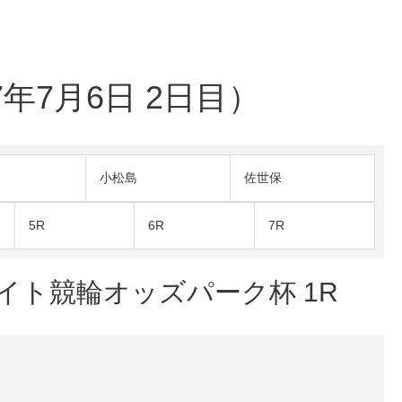
7年7月6日 2日目）
小松島
佐世保
5R
6R
7R
ドナイト競輪オッズパーク杯 1R