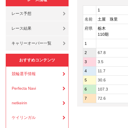
1
レース予想
名前
土屋 珠里
レース結果
府県
栃木
110期
キャリーオーバー一覧
1
2
67.8
おすすめコンテンツ
3
3.5
4
11.7
競輪選手情報
5
30.6
Perfecta Navi
6
107.3
7
72.6
netkeirin
ケイリンガル