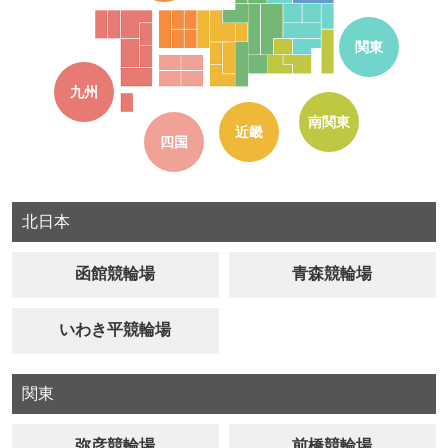
関東
九州
南関東
近畿
四国
北日本
函館競輪場
青森競輪場
いわき平競輪場
関東
弥彦競輪場
前橋競輪場