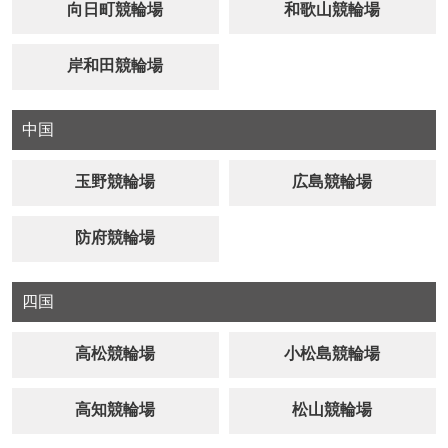
向日町競輪場
和歌山競輪場
岸和田競輪場
中国
玉野競輪場
広島競輪場
防府競輪場
四国
高松競輪場
小松島競輪場
高知競輪場
松山競輪場