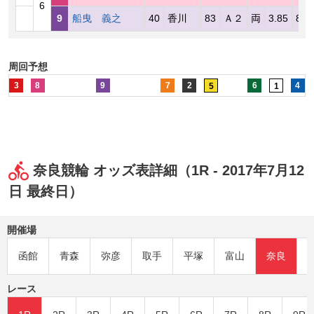
6
9
船曳 義之
40
香川
83
Ａ２
両
3.85
80.
周回予想
3
8
9
7
2
6
4
5
1
奈良競輪 オッズ表詳細（1R - 2017年7月12
日 最終日）
開催場
函館
青森
弥彦
取手
平塚
富山
奈良
レース