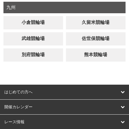
九州
小倉競輪場
久留米競輪場
武雄競輪場
佐世保競輪場
別府競輪場
熊本競輪場
はじめての方へ
はじめての方へ
開催カレンダー
競輪
レース情報