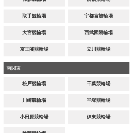
取手競輪場
宇都宮競輪場
大宮競輪場
西武園競輪場
京王閣競輪場
立川競輪場
南関東
松戸競輪場
千葉競輪場
川崎競輪場
平塚競輪場
小田原競輪場
伊東競輪場