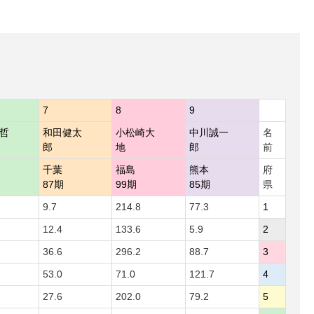
7
8
9
哲
和田健太
小松崎大
中川誠一
名
郎
地
郎
前
千葉
福島
熊本
府
87期
99期
85期
県
9.7
214.8
77.3
1
12.4
133.6
5.9
2
36.6
296.2
88.7
3
53.0
71.0
121.7
4
27.6
202.0
79.2
5