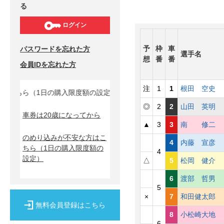
る
ログイン
予
枠
車
パスワードを忘れた方
選手名
想
番
番
会員IDを忘れた方
注
1
1
根田 空
ちら（1日の購入限度額の設定）↓
◎
2
2
山田 英
車券は20歳になってから
▲
3
3
南 修
のめり込みが不安な方はこ
4
内藤 宣
ちら
（1日の購入限度額の
4
設定）
△
5
松岡 健
6
渡部 哲
5
×
7
和田健太
無料会員登録はこちら
8
小松崎大
6