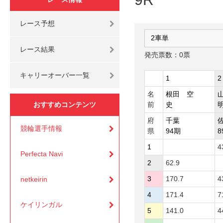
レース予想
レース結果
発売票数：0票
キャリーオーバー一覧
1
2
名
根田 空
おすすめコンテンツ
前
史
府
千葉
競輪選手情報
県
94期
8
1
4
Perfecta Navi
2
62.9
3
170.7
4
netkeirin
4
171.4
7
ケイリンガル
5
141.0
4