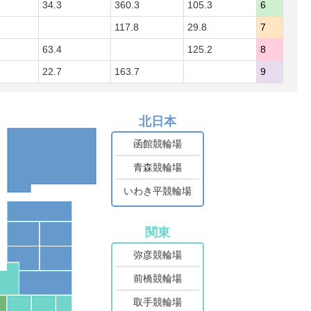
34.3
360.3
105.3
6
117.8
29.8
7
63.4
125.2
8
22.7
163.7
9
北日本
函館競輪場
青森競輪場
いわき平競輪場
関東
弥彦競輪場
前橋競輪場
取手競輪場