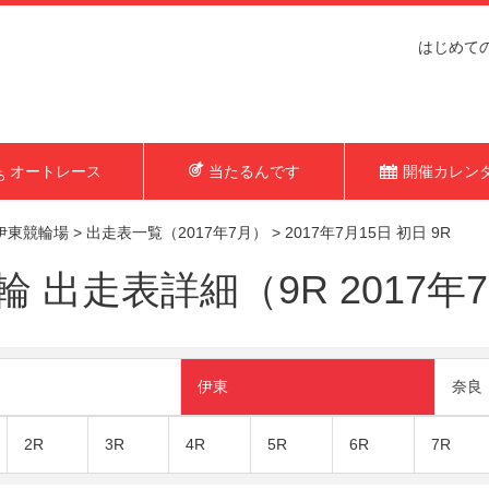
はじめて
オートレース
当たるんです
開催カレン
伊東競輪場
>
出走表一覧（2017年7月）
>
2017年7月15日 初日 9R
 出走表詳細（9R 2017年7
伊東
奈良
2R
3R
4R
5R
6R
7R