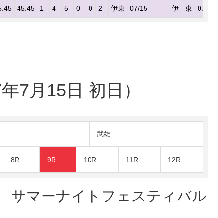
5.45
45.45
1
4
5
0
0
2
伊東
07/15
伊 東
07/15
7年7月15日 初日）
武雄
8R
9R
10R
11R
12R
１３回 サマーナイトフェスティバル