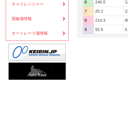
6
246.0
1
チャリレンジャー
7
20.2
1
競輪場情報
8
214.3
8
9
92.6
5
オートレース場情報