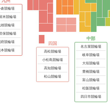
九州
小倉競輪場
留米競輪場
武雄競輪場
世保競輪場
中部
別府競輪場
四国
名古屋競輪場
熊本競輪場
高松競輪場
岐阜競輪場
小松島競輪場
大垣競輪場
高知競輪場
豊橋競輪場
松山競輪場
富山競輪場
松阪競輪場
四日市競輪場